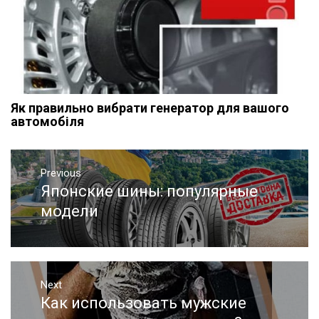
Як правильно вибрати генератор для вашого
автомобіля
Навигация
Previous
по
Японские шины: популярные
Previous
записям
post:
модели
Next
Как использовать мужские
Next
post: