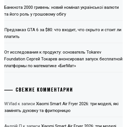
Банкнота 2000 гривень: новий номінал української валюти
та його роль у грошовому обігу
Предзаказ GTA 6 за $80: что входит, что скрыто и стоит ли
платить
От исследования к продукту: основатель Tokarev
Foundation Сергей Токарев анонсировал запуск бесплатной
платформы по математике «БигМат»
СВЕЖИЕ КОММЕНТАРИИ
W.Vlad
к записи
Xiaomi Smart Air Fryer 2026: три моделі, які
замінять духовку та фритюрницю
Андрій П
к записи
Xiaomi Smart Air Fryer 2026: три моделі,