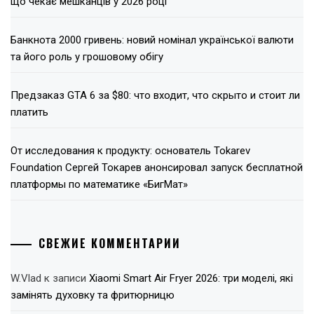
що чекає мешканців у 2026 році
Банкнота 2000 гривень: новий номінал української валюти
та його роль у грошовому обігу
Предзаказ GTA 6 за $80: что входит, что скрыто и стоит ли
платить
От исследования к продукту: основатель Tokarev
Foundation Сергей Токарев анонсировал запуск бесплатной
платформы по математике «БигМат»
СВЕЖИЕ КОММЕНТАРИИ
W.Vlad
к записи
Xiaomi Smart Air Fryer 2026: три моделі, які
замінять духовку та фритюрницю