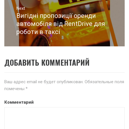
Next
Вигідні пропозиції оренди
Next
post:
автомобіля від RentDrive для
роботи в таксі
ДОБАВИТЬ КОММЕНТАРИЙ
Ваш адрес email не будет опубликован.
Обязательные поля
помечены
*
Комментарий