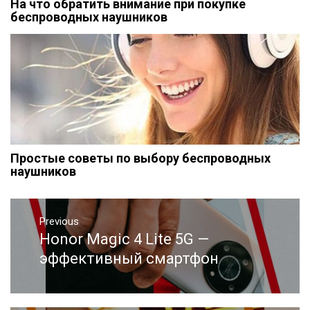
На что обратить внимание при покупке
беспроводных наушников
Простые советы по выбору беспроводных
наушников
Навигация
Previous
по
Honor Magic 4 Lite 5G —
Previous
записям
post:
эффективный смартфон