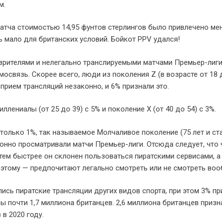
м.
матча стоимостью 14,95 фунтов стерлингов было привлечено ме
нь мало для британских условий. Бойкот PPV удался!
рителями и нелегально транслируемыми матчами Премьер-лиг
освязь. Скорее всего, люди из поколения Z (в возрасте от 18 
 прием трансляций незаконно, и 6% признали это.
лениалы (от 25 до 39) с 5% и поколение X (от 40 до 54) с 3%.
 только 1%, так называемое Молчаливое поколение (75 лет и ст
конно просматривали матчи Премьер-лиги. Отсюда следует, что
тем быстрее он склонен пользоваться пиратскими сервисами, а
 этому — предпочитают легально смотреть или не смотреть воо
ись пиратские трансляции других видов спорта, при этом 3% пр
бы почти 1,7 миллиона британцев. 2,6 миллиона британцев призн
в 2020 году.