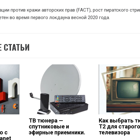
ии против кражи авторских прав (FACT), рост пиратского стри
тен во время первого локдауна весной 2020 года.
 СТАТЬИ
ТВ тюнера —
Как выбрать т
спутниковые и
Т2 для старог
о с
эфирные приемники.
телевизора
anet