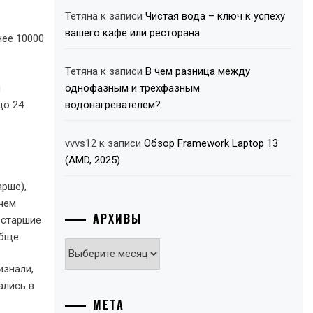
Тетяна
к записи
Чистая вода – ключ к успеху
вашего кафе или ресторана
нее 10000
Тетяна
к записи
В чем разница между
и
однофазным и трехфазным
до 24
водонагревателем?
vvvs12
к записи
Обзор Framework Laptop 13
(AMD, 2025)
арше),
 чем
АРХИВЫ
 старшие
бще.
Архивы
изнали,
ались в
МЕТА