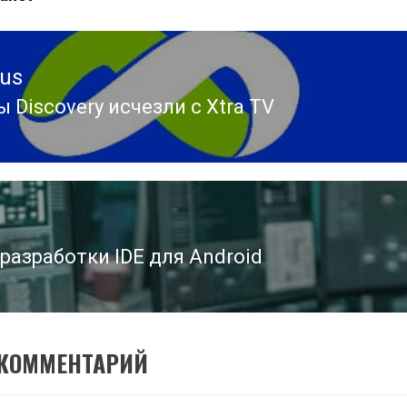
ous
 Discovery исчезли с Xtra TV
ous
разработки IDE для Android
 КОММЕНТАРИЙ