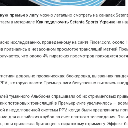
кую премьер лигу
можно легально смотреть на каналах Setanta
итаем в материале
Как подключить Setanta Sports Украина
на на
ласно исследованию, проведенному на сайте Finder.com, около 1
в признались в незаконном просмотре трансляций матчей Пре
Получается, что около 4% пиратских просмотров приходятся хотя
тистики довольно прозаическая: блокировка, вызванная панде
PV , которую власти Премьер-лиги безуспешно пытались внед
елей туманного Альбиона спрашивали об их стриминговых прив
ких потоковых трансляций в Премьер-лиге увеличилось — воз
ой и недолговечной системы PPV, когда были предприняты по
ние для английских клубов за счет платного телевидения. Эта 
ь, но и привлекла британцев к пиратскому стримингу. Эффект б