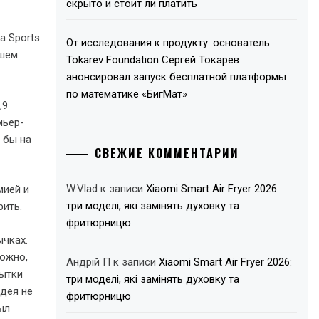
скрыто и стоит ли платить
 Sports.
От исследования к продукту: основатель
шем
Tokarev Foundation Сергей Токарев
анонсировал запуск бесплатной платформы
по математике «БигМат»
,9
мьер-
 бы на
СВЕЖИЕ КОММЕНТАРИИ
W.Vlad
к записи
Xiaomi Smart Air Fryer 2026:
мией и
три моделі, які замінять духовку та
рить.
фритюрницю
ычках.
можно,
Андрій П
к записи
Xiaomi Smart Air Fryer 2026:
пытки
три моделі, які замінять духовку та
идея не
фритюрницю
ыл