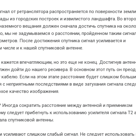
игнал от ретранслятора распространяется по поверхности земли
ады из городских построек и извилистого ландшафта. Во втор
 наземного вещания должен сначала достичь спутника на окол
ло, мы не задумываемся о расстоянии, пройденном таким сигнал
ометров. После достижения спутника сигнал усиливается и
м числе и к нашей спутниковой антенне.
а кажется впечатляющим, но это еще не конец. Достигнув антен
лжен дойти до нашего ресивера. В основном этот путь он прео
 кабелю. Если на этом этапе расстояние будет слишком больши
 с неприятными последствиями в виде затухания сигнала след
охое качество изображения.
? Иногда сократить расстояние между антенной и приемником
му следует прибегнуть к использованию усилителя сигнала Т2 
нала спутниковой антенны.
и усиливают слишком слабый сигнал. Не следует использовать 