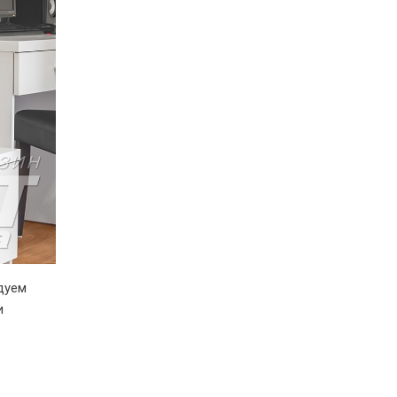
дуем
и