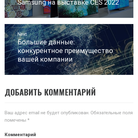
записям
post:
Samsung на выставке CES 2022
Next
Большие данные:
Next
post:
конкурентное преимущество
вашей компании
ДОБАВИТЬ КОММЕНТАРИЙ
Ваш адрес email не будет опубликован.
Обязательные поля
помечены
*
Комментарий