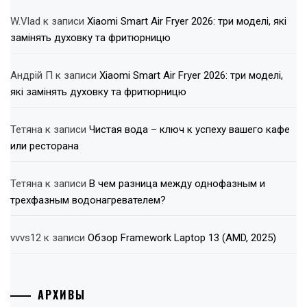
W.Vlad
к записи
Xiaomi Smart Air Fryer 2026: три моделі, які
замінять духовку та фритюрницю
Андрій П
к записи
Xiaomi Smart Air Fryer 2026: три моделі,
які замінять духовку та фритюрницю
Тетяна
к записи
Чистая вода – ключ к успеху вашего кафе
или ресторана
Тетяна
к записи
В чем разница между однофазным и
трехфазным водонагревателем?
vvvs12
к записи
Обзор Framework Laptop 13 (AMD, 2025)
АРХИВЫ