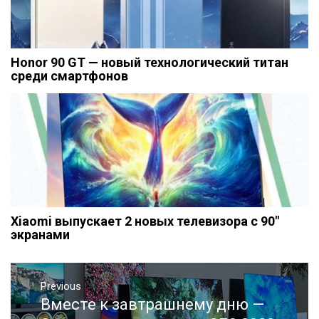
Honor 90 GT — новый технологический титан
среди смартфонов
Xiaomi выпускает 2 новых телевизора с 90″
экранами
Навигация
Previous
по
Вместе к завтрашнему дню —
Previous