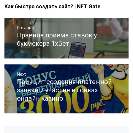
Как быстро создать сайт? | NET Gate
Навигация
Previous
по
Правила приема ставок у
Previous
записям
post:
букмекера 1хБет
Next
Принцип создания платежной
Next
post:
заявки и участие в гонках
онлайн казино