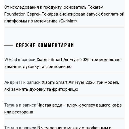
От исследования к продукту: основатель Tokarev
Foundation Сергей Токарев анонсировал запуск бесплатной
платформы по математике «БигМат»
СВЕЖИЕ КОММЕНТАРИИ
W.Vlad
к записи
Xiaomi Smart Air Fryer 2026: три моделі, які
замінять духовку та фритюрницю
Андрій П
к записи
Xiaomi Smart Air Fryer 2026: три моделі,
які замінять духовку та фритюрницю
Тетяна
к записи
Чистая вода – ключ к успеху вашего кафе
или ресторана
Тетяна
к записи
В чем разница между однофазным и