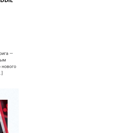
рига —
вым
 нового
…]