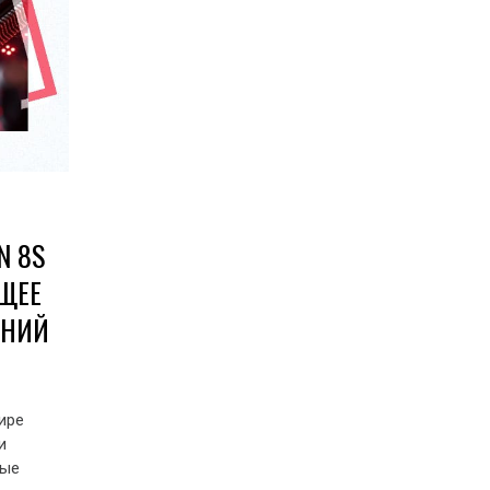
N 8S
УЩЕЕ
ЕНИЙ
ире
и
рые