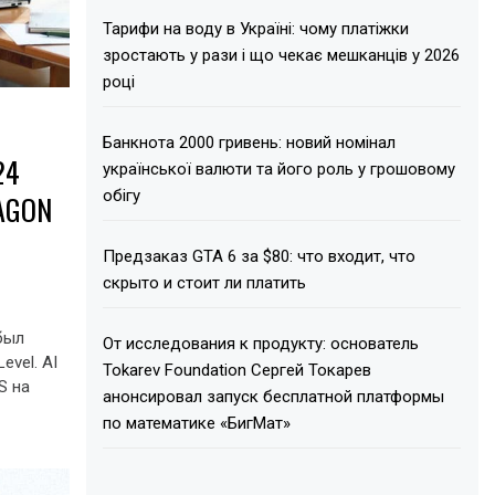
Тарифи на воду в Україні: чому платіжки
зростають у рази і що чекає мешканців у 2026
році
Банкнота 2000 гривень: новий номінал
24
української валюти та його роль у грошовому
обігу
AGON
Предзаказ GTA 6 за $80: что входит, что
скрыто и стоит ли платить
был
От исследования к продукту: основатель
evel. AI
Tokarev Foundation Сергей Токарев
S на
анонсировал запуск бесплатной платформы
по математике «БигМат»