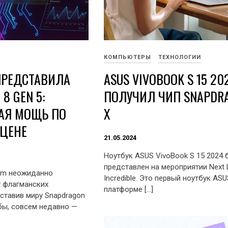
КОМПЬЮТЕРЫ
ТЕХНОЛОГИИ
ПРЕДСТАВИЛА
ASUS VIVOBOOK S 15 20
8 GEN 5:
ПОЛУЧИЛ ЧИП SNAPDR
АЯ МОЩЬ ПО
X
ЦЕНЕ
21.05.2024
Ноутбук ASUS VivoBook S 15 2024 
представлен на мероприятии Next L
mm неожиданно
Incredible. Это первый ноутбук ASU
у флагманских
платформе […]
ставив миру Snapdragon
 бы, совсем недавно —