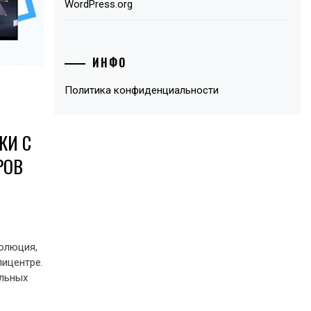
WordPress.org
ИНФО
Политика конфиденциальности
КИ С
РОВ
волюция,
пицентре.
альных