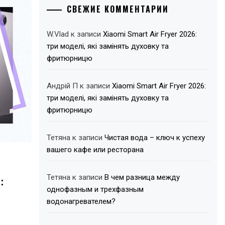
СВЕЖИЕ КОММЕНТАРИИ
W.Vlad
к записи
Xiaomi Smart Air Fryer 2026:
три моделі, які замінять духовку та
фритюрницю
Андрій П
к записи
Xiaomi Smart Air Fryer 2026:
три моделі, які замінять духовку та
фритюрницю
Тетяна
к записи
Чистая вода – ключ к успеху
вашего кафе или ресторана
:
Тетяна
к записи
В чем разница между
однофазным и трехфазным
водонагревателем?