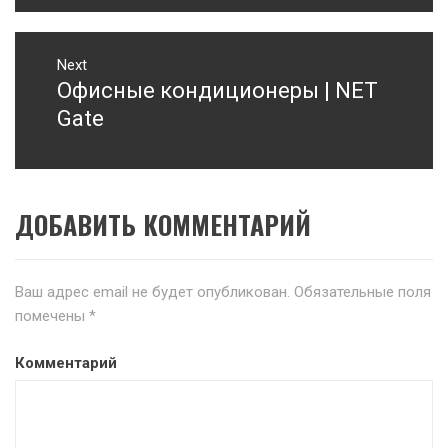
Next
Офисные кондиционеры | NET
Next
post:
Gate
ДОБАВИТЬ КОММЕНТАРИЙ
Ваш адрес email не будет опубликован.
Обязательные поля
помечены
*
Комментарий