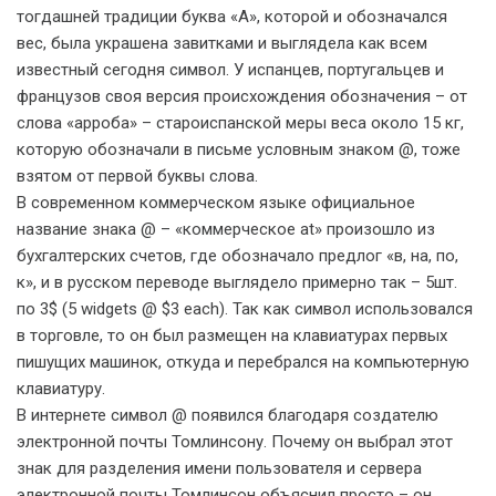
тогдашней традиции буква «А», которой и обозначался
вес, была украшена завитками и выглядела как всем
известный сегодня символ. У испанцев, португальцев и
французов своя версия происхождения обозначения – от
слова «арроба» – староиспанской меры веса около 15 кг,
которую обозначали в письме условным знаком @, тоже
взятом от первой буквы слова.
В современном коммерческом языке официальное
название знака @ – «коммерческое at» произошло из
бухгалтерских счетов, где обозначало предлог «в, на, по,
к», и в русском переводе выглядело примерно так – 5шт.
по 3$ (5 widgets @ $3 each). Так как символ использовался
в торговле, то он был размещен на клавиатурах первых
пишущих машинок, откуда и перебрался на компьютерную
клавиатуру.
В интернете символ @ появился благодаря создателю
электронной почты Томлинсону. Почему он выбрал этот
знак для разделения имени пользователя и сервера
электронной почты Томлинсон объяснил просто – он