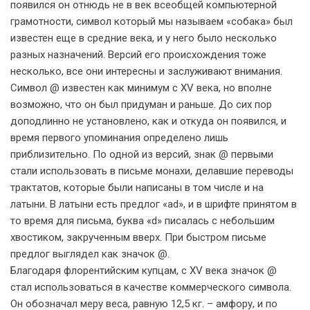
появился он отнюдь не в век всеобщей компьютерн
ой
грамотности, символ который мы называем «собака» был
известен еще в средние века, и у него было несколько
разных назначений. Версий его происхождения тоже
несколько, все они интересны и заслуживают внимания.
Символ @ известен как минимум с XV века, но вполне
возможно, что он был придуман и раньше. До сих пор
доподлинно не установлено, как и откуда он появился, и
время первого упоминания определено лишь
приблизительно. По одной из версий, знак @ первыми
стали использовать в письме монахи, делавшие переводы
трактатов, которые были написаны в том числе и на
латыни. В латыни есть предлог «ad», и в шрифте принятом в
то время для письма, буква «d» писалась с небольшим
хвостиком, закрученным вверх. При быстром письме
предлог выглядел как значок @.
Благодаря флорентийским купцам, с XV века значок @
стал использоваться в качестве коммерческого символа.
Он обозначал меру веса, равную 12,5 кг. – амфору, и по