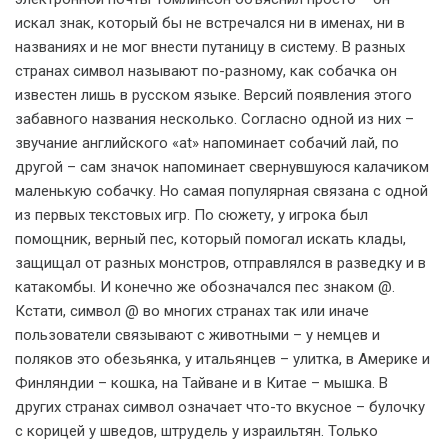
искал знак, который бы не встречался ни в именах, ни в
названиях и не мог внести путаницу в систему. В разных
странах символ называют по-разному, как собачка он
известен лишь в русском языке. Версий появления этого
забавного названия несколько. Согласно одной из них –
звучание английского «at» напоминает собачий лай, по
другой – сам значок напоминает свернувшуюся калачиком
маленькую собачку. Но самая популярная связана с одной
из первых текстовых игр. По сюжету, у игрока был
помощник, верный пес, который помогал искать клады,
защищал от разных монстров, отправлялся в разведку и в
катакомбы. И конечно же обозначался пес знаком @.
Кстати, символ @ во многих странах так или иначе
пользователи связывают с животными – у немцев и
поляков это обезьянка, у итальянцев – улитка, в Америке и
Финляндии – кошка, на Тайване и в Китае – мышка. В
других странах символ означает что-то вкусное – булочку
с корицей у шведов, штрудель у израильтян. Только