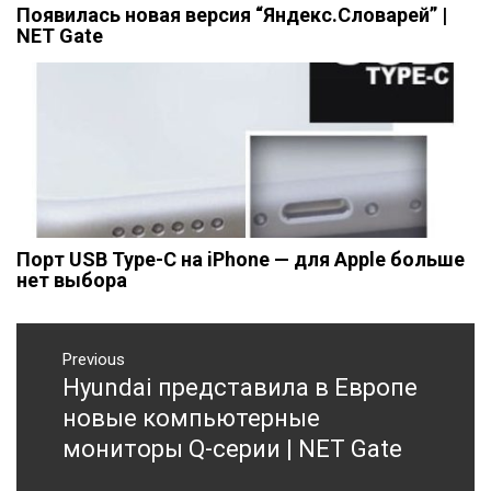
Появилась новая версия “Яндекс.Словарей” |
NET Gate
Порт USB Type-C на iPhone — для Apple больше
нет выбора
Навигация
Previous
по
Hyundai представила в Европе
Previous
записям
post:
новые компьютерные
мониторы Q-серии | NET Gate