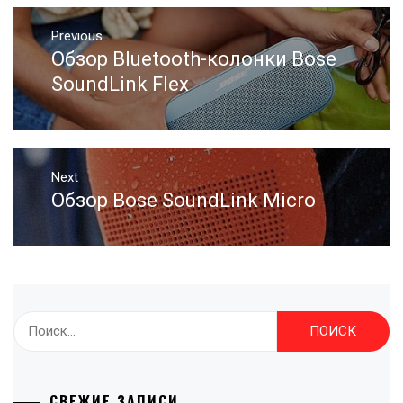
Навигация
Previous
по
Обзор Bluetooth-колонки Bose
Previous
записям
post:
SoundLink Flex
Next
Обзор Bose SoundLink Micro
Next
post:
Найти:
СВЕЖИЕ ЗАПИСИ