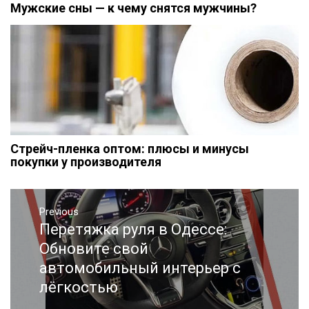
Мужские сны — к чему снятся мужчины?
Стрейч-пленка оптом: плюсы и минусы
покупки у производителя
Навигация
Previous
по
Перетяжка руля в Одессе:
Previous
записям
post:
Обновите свой
автомобильный интерьер с
лёгкостью