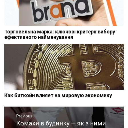
Торговельна марка: ключові критерії вибору
ефективного найменування
Как биткойн влияет на мировую экономику
Навигация
Previous
по
Комахи в будинку — як з ними
Previous