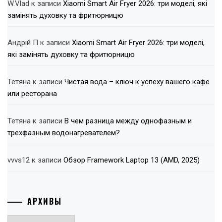
W.Vlad
к записи
Xiaomi Smart Air Fryer 2026: три моделі, які
замінять духовку та фритюрницю
Андрій П
к записи
Xiaomi Smart Air Fryer 2026: три моделі,
які замінять духовку та фритюрницю
Тетяна
к записи
Чистая вода – ключ к успеху вашего кафе
или ресторана
Тетяна
к записи
В чем разница между однофазным и
трехфазным водонагревателем?
vvvs12
к записи
Обзор Framework Laptop 13 (AMD, 2025)
АРХИВЫ
Архивы