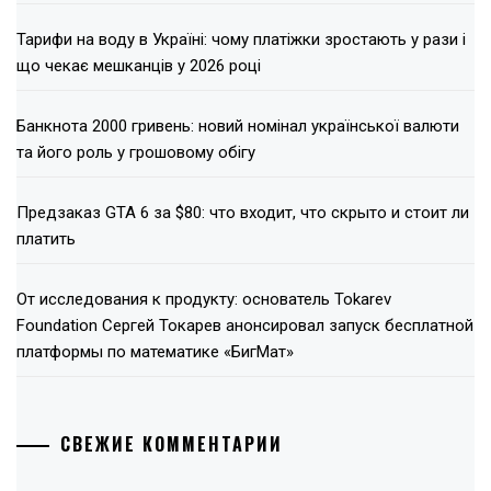
Тарифи на воду в Україні: чому платіжки зростають у рази і
що чекає мешканців у 2026 році
Банкнота 2000 гривень: новий номінал української валюти
та його роль у грошовому обігу
Предзаказ GTA 6 за $80: что входит, что скрыто и стоит ли
платить
От исследования к продукту: основатель Tokarev
Foundation Сергей Токарев анонсировал запуск бесплатной
платформы по математике «БигМат»
СВЕЖИЕ КОММЕНТАРИИ