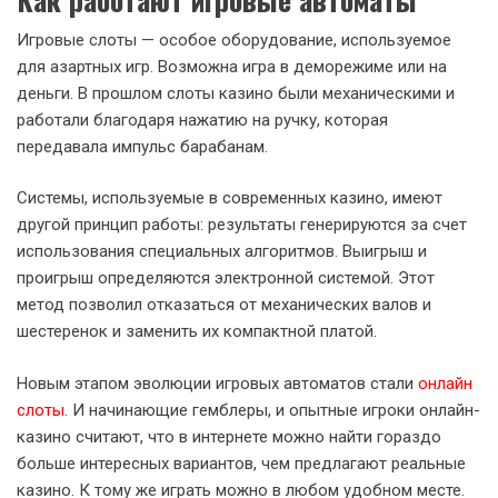
Игровые слоты — особое оборудование, используемое
для азартных игр. Возможна игра в деморежиме или на
деньги. В прошлом слоты казино были механическими и
работали благодаря нажатию на ручку, которая
передавала импульс барабанам.
Системы, используемые в современных казино, имеют
другой принцип работы: результаты генерируются за счет
использования специальных алгоритмов. Выигрыш и
проигрыш определяются электронной системой. Этот
метод позволил отказаться от механических валов и
шестеренок и заменить их компактной платой.
Новым этапом эволюции игровых автоматов стали
онлайн
слоты
. И начинающие гемблеры, и опытные игроки онлайн-
казино считают, что в интернете можно найти гораздо
больше интересных вариантов, чем предлагают реальные
казино. К тому же играть можно в любом удобном месте.