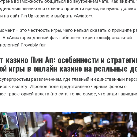
трена возможность общаться во внутреннем чате. Как видите,
 единомышленников и отлично провести время, не нужно далеко
 на сайт Pin Up казино и выбрать «Aviator».
омент – это честность игры, чего нельзя сказать о принципе 
в. В «Авиаторе» данный факт обеспечен криптошифровальной
ологией Provably fair.
т казино Пин Ап: особенности и стратеги
ой игры в онлайн казино на реальные д
я суперпростым развлечением, где главный и единственный перс
йся к вылету. Игровое поле представлено чёрным фоном с
е траекторией взлёта (по сути, то же самое, что видит авиади