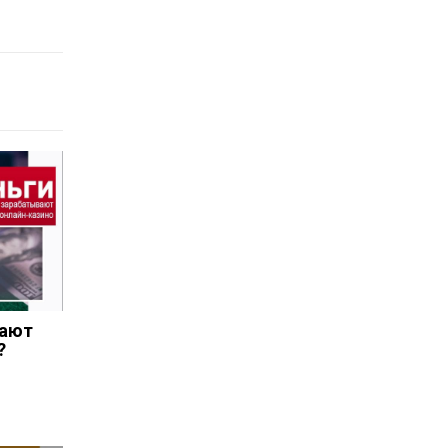
вают
?