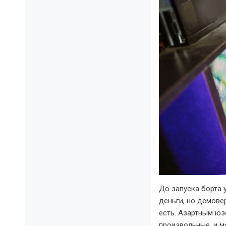
До запуска борта 
деньги, но демове
есть. Азартным юз
произвольные, и м