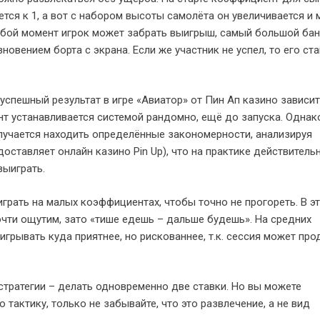
ется к 1, а вот с набором высоты самолёта он увеличивается и
юбой момент игрок может забрать выигрыш, самый большой бан
овением борта с экрана. Если же участник не успел, то его ст
спешный результат в игре «Авиатор» от Пин Ап казино зависит
т устанавливается системой рандомно, ещё до запуска. Однак
лучается находить определённые закономерности, анализируя
доставляет онлайн казино Pin Up), что на практике действитель
выиграть.
играть на малых коэффициентах, чтобы точно не прогореть. В э
чти ощутим, зато «тише едешь – дальше будешь». На средних
грывать куда приятнее, но рискованнее, т.к. сессия может про
стратегии – делать одновременно две ставки. Но вы можете
 тактику, только не забывайте, что это развлечение, а не вид