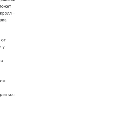
 может
кролл –
авка
 от
о у
но
том
длиться