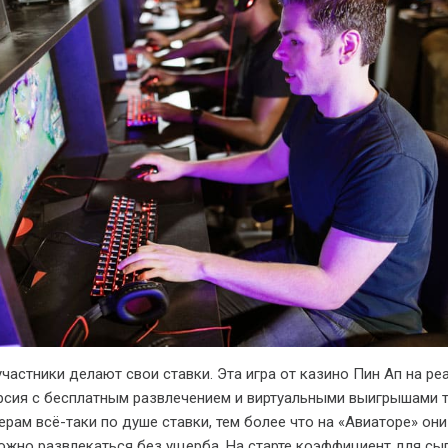
участники делают свои ставки. Эта игра от казино Пин Ап на р
рсия с бесплатным развлечением и виртуальными выигрышами 
ерам всё-таки по душе ставки, тем более что на «Авиаторе» они
ожно развлекаться без ущерба. На старте коэффициент для сы