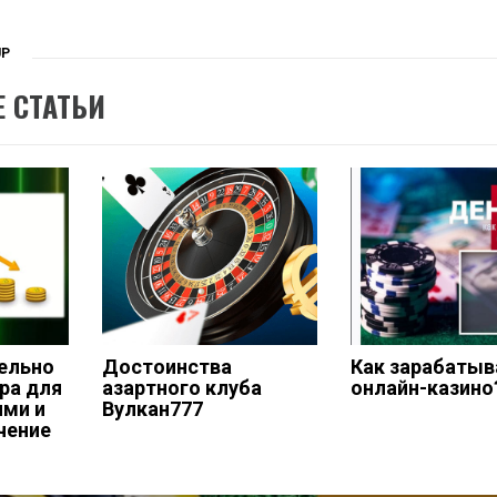
UP
 СТАТЬИ
ельно
Достоинства
Как зарабаты
ра для
азартного клуба
онлайн-казино
ями и
Вулкан777
чение