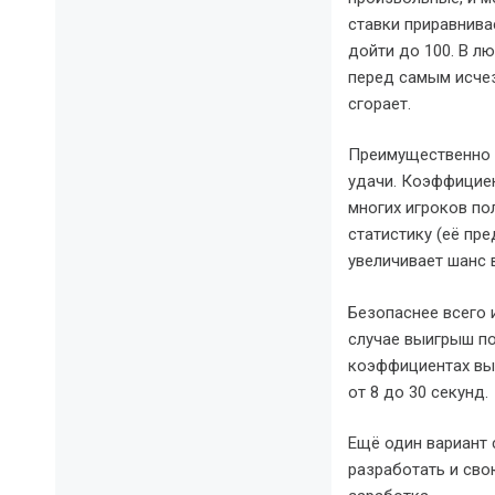
ставки приравнива
дойти до 100. В л
перед самым исчезн
сгорает.
Преимущественно у
удачи. Коэффициен
многих игроков по
статистику (её пре
увеличивает шанс 
Безопаснее всего 
случае выигрыш по
коэффициентах выи
от 8 до 30 секунд.
Ещё один вариант 
разработать и свою