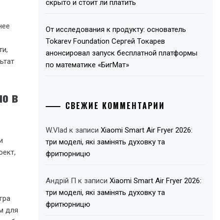
скрыто и стоит ли платить
нее
От исследования к продукту: основатель
Tokarev Foundation Сергей Токарев
ти,
анонсировал запуск бесплатной платформы
ьтат
по математике «БигМат»
но в
СВЕЖИЕ КОММЕНТАРИИ
W.Vlad
к записи
Xiaomi Smart Air Fryer 2026:
и
три моделі, які замінять духовку та
оект,
фритюрницю
Андрій П
к записи
Xiaomi Smart Air Fryer 2026:
три моделі, які замінять духовку та
гра
фритюрницю
м для