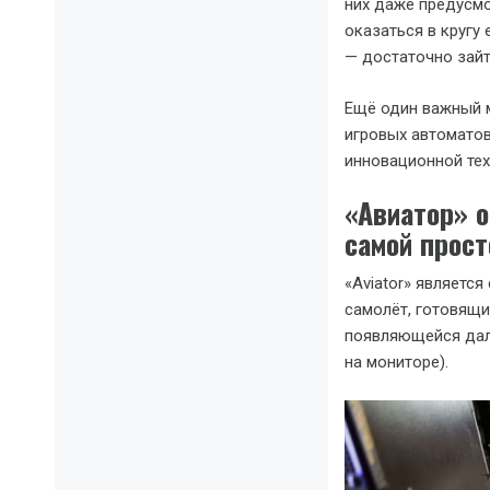
них даже предусмо
оказаться в кругу
— достаточно зайти
Ещё один важный м
игровых автомато
инновационной техн
«Авиатор» о
самой прост
«Aviator» являетс
самолёт, готовящи
появляющейся дале
на мониторе).