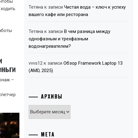
 чтобы
Тетяна
к записи
Чистая вода – ключ к успеху
 ходить
вашего кафе или ресторана
работы
Тетяна
к записи
В чем разница между
однофазным и трехфазным
водонагревателем?
и
vvvs12
к записи
Обзор Framework Laptop 13
еньги
(AMD, 2025)
онаж –
спетчер
АРХИВЫ
Архивы
МЕТА