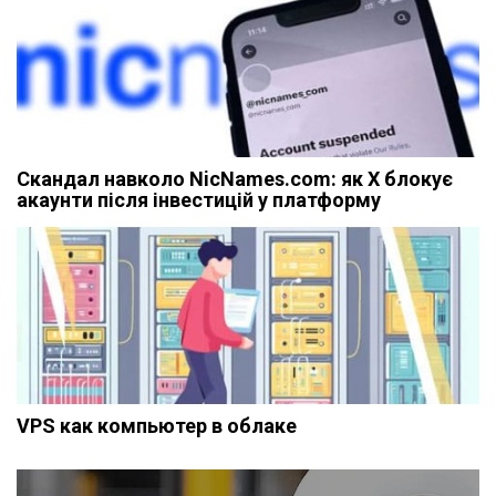
Скандал навколо NicNames.com: як X блокує
акаунти після інвестицій у платформу
VPS как компьютер в облаке