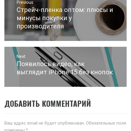
Навигация
Previous
по
Стрейч-пленка оптом: плюсы и
Previous
записям
post:
минусы покупки у
производителя
Next
Появилось видео, как
Next
post:
выглядит iPhone 15 без кнопок
ДОБАВИТЬ КОММЕНТАРИЙ
Ваш адрес email не будет опубликован.
Обязательные поля
помечены
*