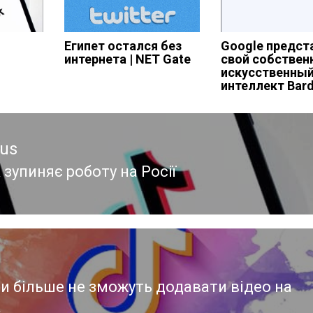
Египет остался без
Google предст
интернета | NET Gate
свой собствен
искусственны
интеллект Bar
ous
 зупиняє роботу на Росії
ous
и більше не зможуть додавати відео на
k