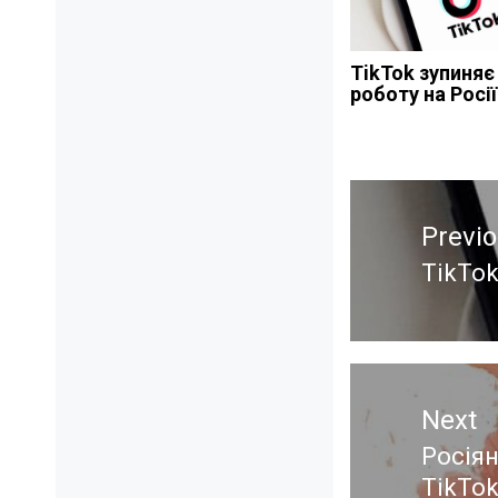
TikTok зупиняє
роботу на Росії
Навигация
Previ
по
записям
TikTok
Previ
post:
Next
Росіян
Next
TikTo