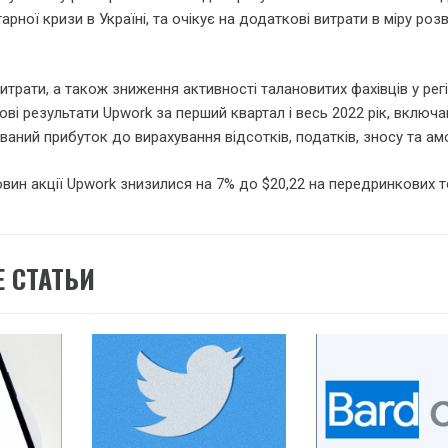
арної кризи в Україні, та очікує на додаткові витрати в міру роз
итрати, а також зниження активності талановитих фахівців у регі
ові результати Upwork за перший квартал і весь 2022 рік, включ
ваний прибуток до вирахування відсотків, податків, зносу та амо
овин акції Upwork знизилися на 7% до $20,22 на передринкових т
 СТАТЬИ