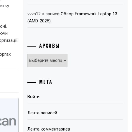
витку
vvvs12
к записи
Обзор Framework Laptop 13
(AMD, 2025)
оні,
аючи
ртизації.
АРХИВЫ
оргах.
Архивы
МЕТА
Войти
Лента записей
Лента комментариев