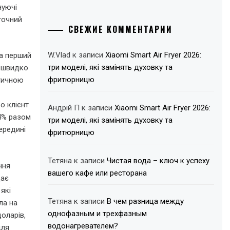
нуючі
точний
СВЕЖИЕ КОММЕНТАРИИ
W.Vlad
к записи
Xiaomi Smart Air Fryer 2026:
на перший
три моделі, які замінять духовку та
о швидко
фритюрницю
тичною
о клієнт
Андрій П
к записи
Xiaomi Smart Air Fryer 2026:
 4% разом
три моделі, які замінять духовку та
ередині
фритюрницю
Тетяна
к записи
Чистая вода – ключ к успеху
ння
вашего кафе или ресторана
дає
які
Тетяна
к записи
В чем разница между
ла на
однофазным и трехфазным
оларів,
водонагревателем?
для