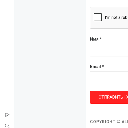
Имя
*
Email
*
COPYRIGHT © AL