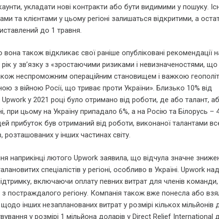
каунти, укладати нові контракти або бути видимими у пошуку. Іс
ами та клієнтами у цьому регіоні залишаться відкритими, а оста
иставлений до 1 травня.
 вона також відкликає свої раніше опубліковані рекомендації 
2 рік у зв’язку з «зростаючими ризиками і невизначеностями, щ
також неспроможним операційним становищем і важкою геополі
ною з війною Росії, що триває проти України». Близько 10% від
Upwork у 2021 році було отримано від роботи, де або талант, аб
ні, при цьому на Україну припадало 6%, а на Росію та Білорусь –
цей прибуток був отриманий від роботи, виконаної талантами вс
в, розташованих у інших частинах світу.
ння наприкінці лютого Upwork заявила, що відчула значне зниже
алановитих спеціалістів у регіоні, особливо в Україні. Upwork на
підтримку, включаючи оплату певних витрат для членів команди, 
 з постраждалого регіону. Компанія також вже понесла або взя
щодо інших незапланованих витрат у розмірі кількох мільйонів д
ання у розмірі 1 мільйона доларів у Direct Relief International 