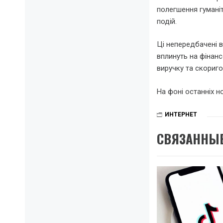
полегшення гуманіт
подій.
Ці непередбачені в
вплинуть на фінанс
виручку та скориго
На фоні останніх н
ИНТЕРНЕТ
СВЯЗАННЫЕ