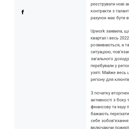
реєструвати нові а
контракти з талант
рахунок має бути в
Upwork заявила, що
квартал і весь 202
розвиваються, а 
ситуацією, пов’яза
загального доходу 
перебували у регіо
узяті. Майже весь 
регіону для клієнті
З початку вторгне
активності з боку т
фінансову та іншу 
бажають переїхати
себе зобов’язання 
включаючи пожертвув