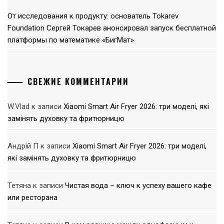
От исследования к продукту: основатель Tokarev
Foundation Сергей Токарев анонсировал запуск бесплатной
платформы по математике «БигМат»
СВЕЖИЕ КОММЕНТАРИИ
W.Vlad
к записи
Xiaomi Smart Air Fryer 2026: три моделі, які
замінять духовку та фритюрницю
Андрій П
к записи
Xiaomi Smart Air Fryer 2026: три моделі,
які замінять духовку та фритюрницю
Тетяна
к записи
Чистая вода – ключ к успеху вашего кафе
или ресторана