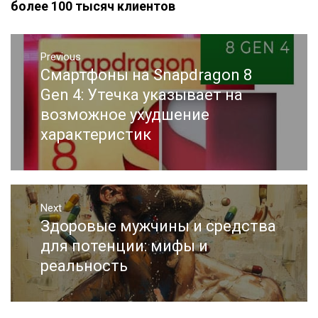
более 100 тысяч клиентов
Навигация
Previous
по
Смартфоны на Snapdragon 8
Previous
записям
post:
Gen 4: Утечка указывает на
возможное ухудшение
характеристик
Next
Здоровые мужчины и средства
Next
post:
для потенции: мифы и
реальность