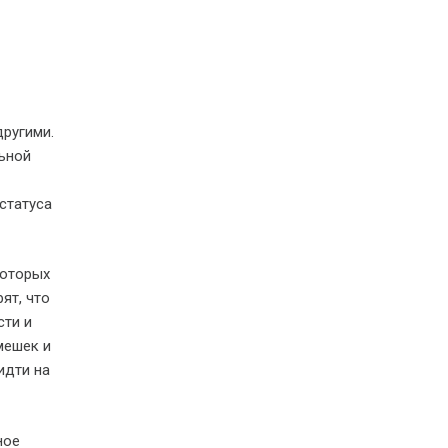
другими.
ьной
статуса
которых
ят, что
сти и
мешек и
идти на
ное