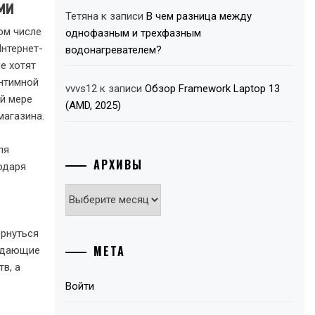
ми
Тетяна
к записи
В чем разница между
ом числе
однофазным и трехфазным
нтернет-
водонагревателем?
е хотят
интимной
vvvs12
к записи
Обзор Framework Laptop 13
й мере
(AMD, 2025)
магазина.
ля
АРХИВЫ
одаря
Архивы
ернуться
МЕТА
уждающие
в, а
Войти