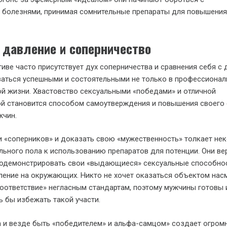
болезнями, принимая сомнительные препараты для повышения
 давление и соперничество
иве часто присутствует дух соперничества и сравнения себя с 
заться успешными и состоятельными не только в профессионал
ной жизни. Хвастовство сексуальными «победами» и отличной
й становится способом самоутверждения и повышения своего 
жчин.
 «соперников» и доказать свою «мужественность» толкает не
льного пола к использованию препаратов для потенции. Они вер
родемонстрировать свои «выдающиеся» сексуальные способно
ление на окружающих. Никто не хочет оказаться объектом нас
оответствие» негласным стандартам, поэтому мужчины готовы 
ь бы избежать такой участи.
 и везде быть «победителем» и альфа-самцом» создает огром