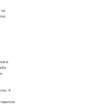
 на
тся
лов и
себя
и.
ти». К
тавителя