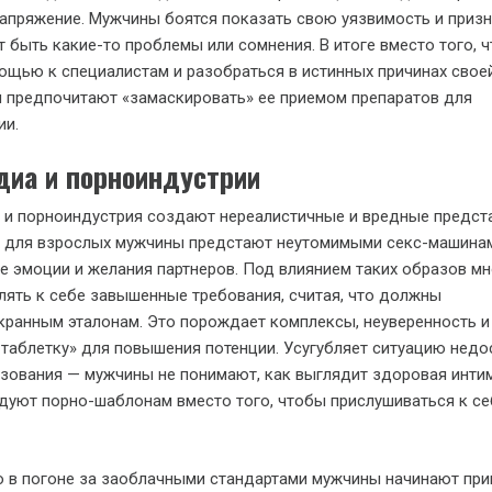
апряжение. Мужчины боятся показать свою уязвимость и призн
ут быть какие-то проблемы или сомнения. В итоге вместо того, 
ощью к специалистам и разобраться в истинных причинах свое
и предпочитают «замаскировать» ее приемом препаратов для
ии.
диа и порноиндустрии
 и порноиндустрия создают нереалистичные и вредные предст
ах для взрослых мужчины предстают неутомимыми секс-машина
е эмоции и желания партнеров. Под влиянием таких образов мн
ять к себе завышенные требования, считая, что должны
кранным эталонам. Это порождает комплексы, неуверенность и
таблетку» для повышения потенции. Усугубляет ситуацию недо
зования — мужчины не понимают, как выглядит здоровая инти
едуют порно-шаблонам вместо того, чтобы прислушиваться к се
о в погоне за заоблачными стандартами мужчины начинают пр