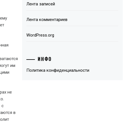
Лента записей
иему
Лента комментариев
нет
WordPress.org
нная
ИНФО
хватаются
могут им
Политика конфиденциальности
ящими
рах не
о.
 с
таются в
волит