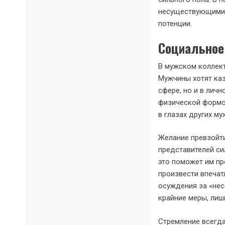
несуществующими 
потенции.
Социальное
В мужском коллект
Мужчины хотят ка
сфере, но и в лич
физической формо
в глазах других му
Желание превзойти
представителей си
это поможет им п
произвести впечат
осуждения за «нес
крайние меры, лиш
Стремление всегда