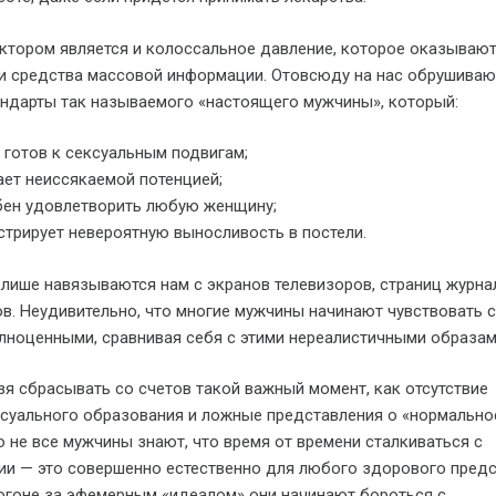
тором является и колоссальное давление, которое оказывают
и средства массовой информации. Отовсюду на нас обрушиваю
ндарты так называемого «настоящего мужчины», который:
 готов к сексуальным подвигам;
ет неиссякаемой потенцией;
бен удовлетворить любую женщину;
трирует невероятную выносливость в постели.
клише навязываются нам с экранов телевизоров, страниц журна
в. Неудивительно, что многие мужчины начинают чувствовать 
ноценными, сравнивая себя с этими нереалистичными образам
ьзя сбрасывать со счетов такой важный момент, как отсутствие
суального образования и ложные представления о «нормальнос
 не все мужчины знают, что время от времени сталкиваться с
ии — это совершенно естественно для любого здорового предс
погоне за эфемерным «идеалом» они начинают бороться с