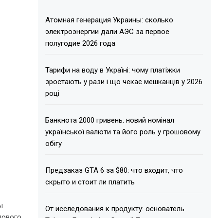
Атомная генерация Украины: сколько
электроэнергии дали АЭС за первое
полугодие 2026 года
Тарифи на воду в Україні: чому платіжки
зростають у рази і що чекає мешканців у 2026
році
Банкнота 2000 гривень: новий номінал
української валюти та його роль у грошовому
обігу
Предзаказ GTA 6 за $80: что входит, что
скрыто и стоит ли платить
ы
От исследования к продукту: основатель
лового