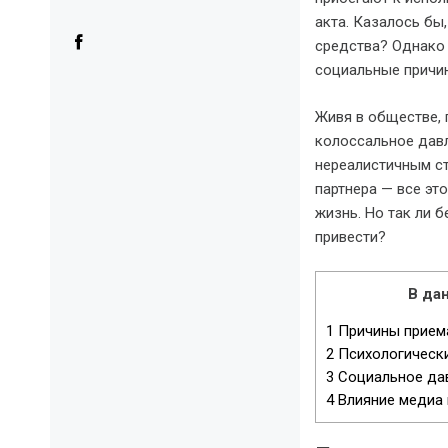
акта. Казалось бы
средства? Однако 
социальные причин
Живя в обществе, 
колоссальное давл
нереалистичным с
партнера — все эт
жизнь. Но так ли 
привести?
В дан
1
Причины приема
2
Психологическ
3
Социальное дав
4
Влияние медиа 