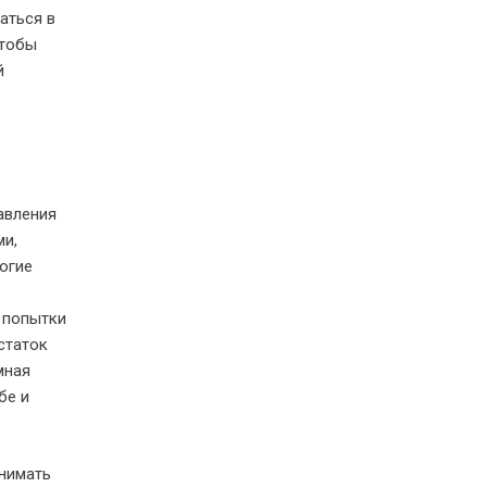
аться в
чтобы
й
авления
ми,
огие
 попытки
статок
мная
бе и
инимать