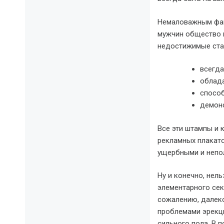
Немаловажным фак
мужчин общество 
недостижимые ста
всегда
облада
спосо
демонс
Все эти штампы и 
рекламных плакато
ущербными и непол
Ну и конечно, нел
элементарного сек
сожалению, далеко
проблемами эрекц
сильного пола. В 