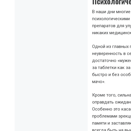
Психологич
В наши дни многие
психологическими 
препаратов для улу
никаких медицинск
Одной из главных 
неуверенность в с
достаточно «муже
за таблетки как за
быстро и без особ
мачо».
Кроме того, сильн
оправдать ожидани
Особенно это каса
проблемами эрекц
памяти и заставля
всегда быть на вы