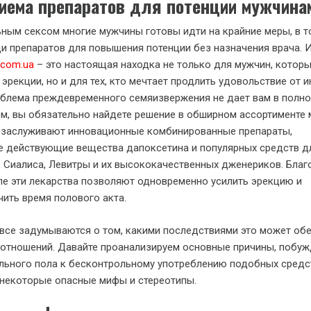
иема препаратов для потенции мужчина
ьным сексом многие мужчины готовы идти на крайние меры, в т
и препаратов для повышения потенции без назначения врача. И
.com.ua
– это настоящая находка не только для мужчин, которы
 эрекции, но и для тех, кто мечтает продлить удовольствие от 
облема преждевременного семяизвержения не дает вам в полно
м, вы обязательно найдете решение в обширном ассортименте 
 заслуживают инновационные комбинированные препараты,
е действующие вещества дапоксетина и популярных средств д
, Сиалиса, Левитры и их высококачественных дженериков. Благ
е эти лекарства позволяют одновременно усилить эрекцию и
чить время полового акта.
все задумываются о том, какими последствиями это может об
и отношений. Давайте проанализируем основные причины, поб
льного пола к бесконтрольному употреблению подобных средст
 некоторые опасные мифы и стереотипы.