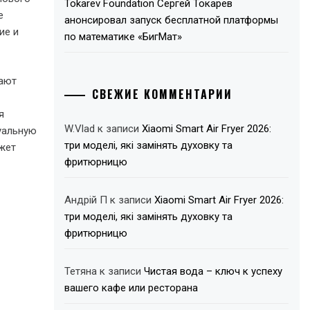
Tokarev Foundation Сергей Токарев
е
анонсировал запуск бесплатной платформы
ие и
по математике «БигМат»
вают
СВЕЖИЕ КОММЕНТАРИИ
я
W.Vlad
к записи
Xiaomi Smart Air Fryer 2026:
уальную
три моделі, які замінять духовку та
ожет
фритюрницю
Андрій П
к записи
Xiaomi Smart Air Fryer 2026:
три моделі, які замінять духовку та
фритюрницю
Тетяна
к записи
Чистая вода – ключ к успеху
вашего кафе или ресторана