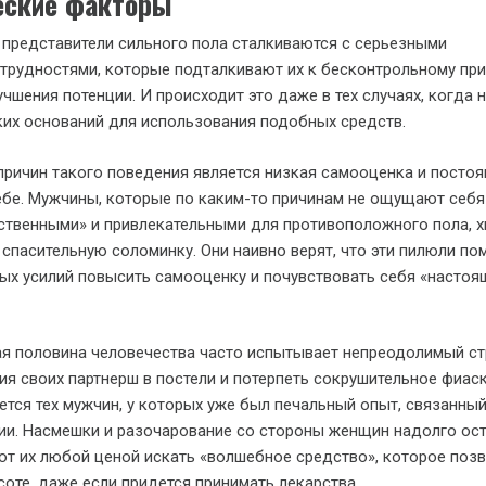
еские факторы
 представители сильного пола сталкиваются с серьезными
трудностями, которые подталкивают их к бесконтрольному пр
чшения потенции. И происходит это даже в тех случаях, когда 
их оснований для использования подобных средств.
причин такого поведения является низкая самооценка и постоя
ебе. Мужчины, которые по каким-то причинам не ощущают себя
ственными» и привлекательными для противоположного пола, 
 спасительную соломинку. Они наивно верят, что эти пилюли по
ых усилий повысить самооценку и почувствовать себя «насто
ая половина человечества часто испытывает непреодолимый ст
я своих партнерш в постели и потерпеть сокрушительное фиаск
ется тех мужчин, у которых уже был печальный опыт, связанный
ии. Насмешки и разочарование со стороны женщин надолго ос
ют их любой ценой искать «волшебное средство», которое поз
соте, даже если придется принимать лекарства.