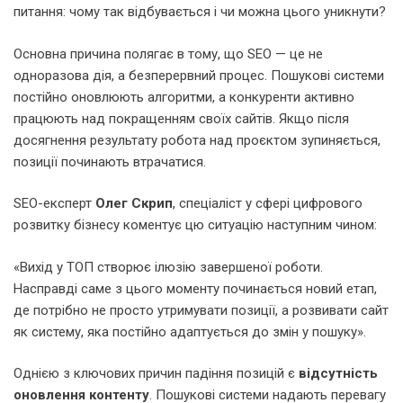
питання: чому так відбувається і чи можна цього уникнути?
Основна причина полягає в тому, що SEO — це не
одноразова дія, а безперервний процес. Пошукові системи
постійно оновлюють алгоритми, а конкуренти активно
працюють над покращенням своїх сайтів. Якщо після
досягнення результату робота над проєктом зупиняється,
позиції починають втрачатися.
SEO-експерт
Олег Скрип
, спеціаліст у сфері цифрового
розвитку бізнесу коментує цю ситуацію наступним чином:
«Вихід у ТОП створює ілюзію завершеної роботи.
Насправді саме з цього моменту починається новий етап,
де потрібно не просто утримувати позиції, а розвивати сайт
як систему, яка постійно адаптується до змін у пошуку».
Однією з ключових причин падіння позицій є
відсутність
оновлення контенту
. Пошукові системи надають перевагу