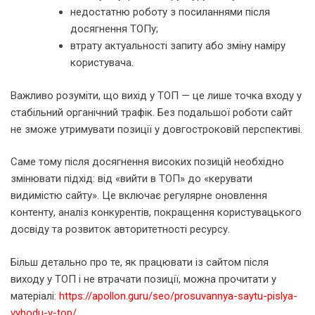
недостатню роботу з посиланнями після
досягнення ТОПу;
втрату актуальності запиту або зміну наміру
користувача.
Важливо розуміти, що вихід у ТОП — це лише точка входу у
стабільний органічний трафік. Без подальшої роботи сайт
не зможе утримувати позиції у довгостроковій перспективі.
Саме тому після досягнення високих позицій необхідно
змінювати підхід: від «вийти в ТОП» до «керувати
видимістю сайту». Це включає регулярне оновлення
контенту, аналіз конкурентів, покращення користувацького
досвіду та розвиток авторитетності ресурсу.
Більш детально про те, як працювати із сайтом після
виходу у ТОП і не втрачати позиції, можна прочитати у
матеріалі:
https://apollon.guru/seo/prosuvannya-saytu-pislya-
vyhodu-v-top/