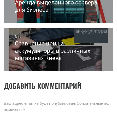
по
Аренда выделенного сервера
Previous
записям
post:
для бизнеса
Next
Сравнение цен на
Next
post:
аккумуляторы в различных
магазинах Киева
ДОБАВИТЬ КОММЕНТАРИЙ
Ваш адрес email не будет опубликован.
Обязательные поля
помечены
*