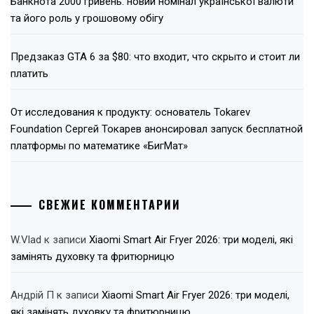
Банкнота 2000 гривень: новий номінал української валюти
та його роль у грошовому обігу
Предзаказ GTA 6 за $80: что входит, что скрыто и стоит ли
платить
От исследования к продукту: основатель Tokarev
Foundation Сергей Токарев анонсировал запуск бесплатной
платформы по математике «БигМат»
СВЕЖИЕ КОММЕНТАРИИ
W.Vlad
к записи
Xiaomi Smart Air Fryer 2026: три моделі, які
замінять духовку та фритюрницю
Андрій П
к записи
Xiaomi Smart Air Fryer 2026: три моделі,
які замінять духовку та фритюрницю