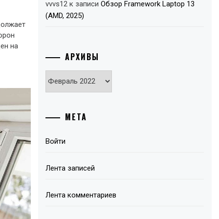
vvvs12
к записи
Обзор Framework Laptop 13
(AMD, 2025)
должает
торон
ен на
АРХИВЫ
Архивы
МЕТА
Войти
Лента записей
Лента комментариев