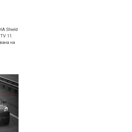
A Shield
 TV 11.
вана на