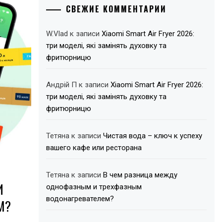
СВЕЖИЕ КОММЕНТАРИИ
W.Vlad
к записи
Xiaomi Smart Air Fryer 2026:
три моделі, які замінять духовку та
фритюрницю
Андрій П
к записи
Xiaomi Smart Air Fryer 2026:
три моделі, які замінять духовку та
фритюрницю
Тетяна
к записи
Чистая вода – ключ к успеху
вашего кафе или ресторана
Тетяна
к записи
В чем разница между
И
однофазным и трехфазным
водонагревателем?
М?