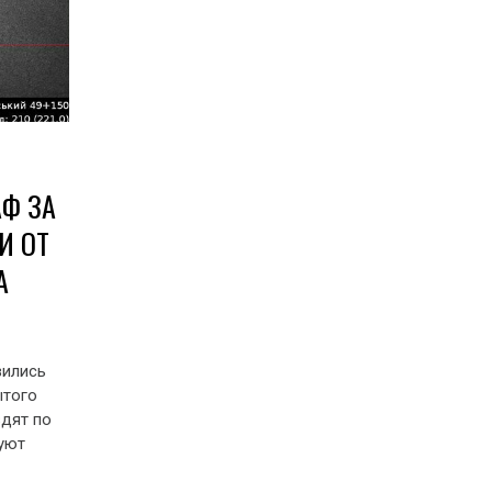
Ф ЗА
И ОТ
А
вились
ытого
здят по
уют