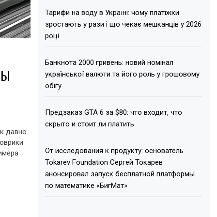
Тарифи на воду в Україні: чому платіжки
зростають у рази і що чекає мешканців у 2026
році
Банкнота 2000 гривень: новий номінал
НЫ
української валюти та його роль у грошовому
обігу
Предзаказ GTA 6 за $80: что входит, что
скрыто и стоит ли платить
к давно
Коврики
От исследования к продукту: основатель
имера
Tokarev Foundation Сергей Токарев
анонсировал запуск бесплатной платформы
по математике «БигМат»