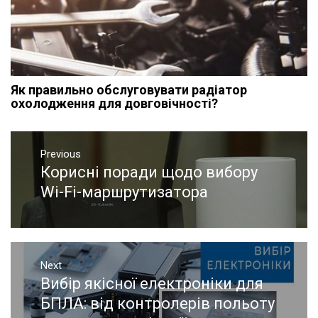
Як правильно обслуговувати радіатор
охолодження для довговічності?
Навигация
Previous
по
Корисні поради щодо вибору
Previous
записям
post:
Wi-Fi-маршрутизатора
Next
Вибір якісної електроніки для
Next
post:
БПЛА: від контролерів польоту