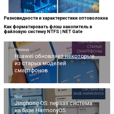
Разновидности и характеристики оптоволокна
Как форматировать флэш накопитель в
файловую систему NTFS | NET Gate
Навигация
Previous
по
Huawei обновляет некоторые
Previous
записям
post:
из старых моделей
смартфонов
Next
Jinghong OS: первая система
Next
post:
на базе HarmonyOS