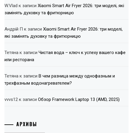
W.Vlad
к записи
Xiaomi Smart Air Fryer 2026: три моделі, які
замінять духовку та фритюрницю
Андрій П
к записи
Xiaomi Smart Air Fryer 2026: три моделі,
які замінять духовку та фритюрницю
Тетяна
к записи
Чистая вода – ключ к успеху вашего кафе
или ресторана
Тетяна
к записи
В чем разница между однофазным и
трехфазным водонагревателем?
vvvs12
к записи
Обзор Framework Laptop 13 (AMD, 2025)
АРХИВЫ