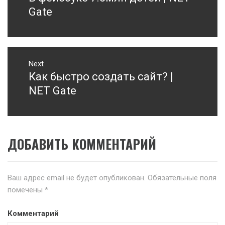
записям
post:
Gate
Next
Как быстро создать сайт? |
Next
post:
NET Gate
ДОБАВИТЬ КОММЕНТАРИЙ
Ваш адрес email не будет опубликован.
Обязательные поля
помечены
*
Комментарий