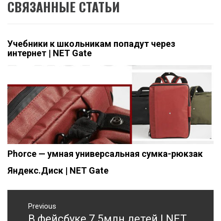
СВЯЗАННЫЕ СТАТЬИ
Учебники к школьникам попадут через
интернет | NET Gate
Phorce — умная универсальная сумка-рюкзак
Яндекс.Диск | NET Gate
Навигация
Previous
по
В фейсбуке 7.5млн детей | NET
Previous