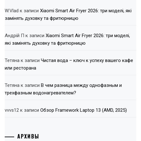
W.Vlad
к записи
Xiaomi Smart Air Fryer 2026: три моделі, які
замінять духовку та фритюрницю
Андрій П
к записи
Xiaomi Smart Air Fryer 2026: три моделі,
які замінять духовку та фритюрницю
Тетяна
к записи
Чистая вода – ключ к успеху вашего кафе
или ресторана
Тетяна
к записи
В чем разница между однофазным и
трехфазным водонагревателем?
vvvs12
к записи
Обзор Framework Laptop 13 (AMD, 2025)
АРХИВЫ