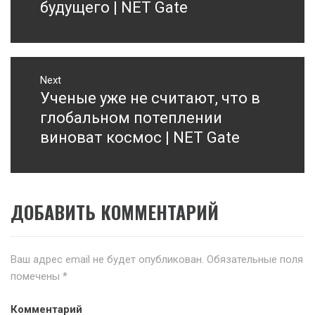
записям
post:
будущего | NET Gate
Next
Ученые уже не считают, что в
Next
post:
глобальном потеплении
виноват космос | NET Gate
ДОБАВИТЬ КОММЕНТАРИЙ
Ваш адрес email не будет опубликован.
Обязательные поля
помечены
*
Комментарий