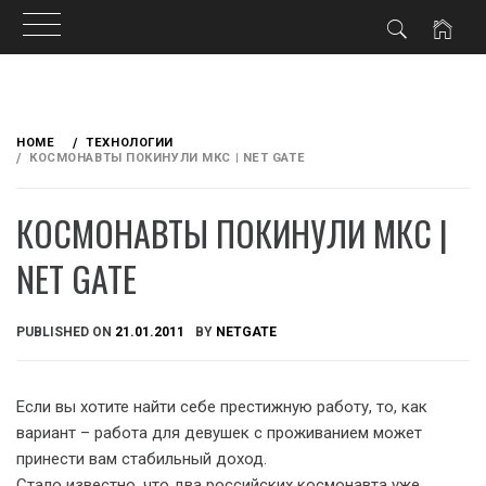
Skip
to
HOME
ТЕХНОЛОГИИ
content
КОСМОНАВТЫ ПОКИНУЛИ МКС | NET GATE
КОСМОНАВТЫ ПОКИНУЛИ МКС |
NET GATE
PUBLISHED ON
21.01.2011
BY
NETGATE
Если вы хотите найти себе престижную работу, то, как
вариант – работа для девушек с проживанием може
т
принести вам стабильный доход.
Стало известно, что два российских космонавта уже