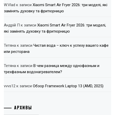
W.Vlad
к записи
Xiaomi Smart Air Fryer 2026: три моделі, які
замінять духовку та фритюрницю
Андрій П
к записи
Xiaomi Smart Air Fryer 2026: три моделі,
які замінять духовку та фритюрницю
Тетяна
к записи
Чистая вода – ключ к успеху вашего кафе
или ресторана
Тетяна
к записи
В чем разница между однофазным и
трехфазным водонагревателем?
vvvs12
к записи
Обзор Framework Laptop 13 (AMD, 2025)
АРХИВЫ