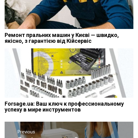
Ремонт пральних машин у Києві — швидко,
якісно, з гарантією від Кійсервіс
Forsage.ua: Ваш ключ к профессиональному
успеху в мире инструментов
Навигация
Previous