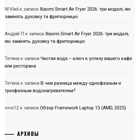
W.Vlad
к записи
Xiaomi Smart Air Fryer 2026: три моделі, які
замінять духовку та фритюрницю
Андрій П
к записи
Xiaomi Smart Air Fryer 2026: три моделі,
які замінять духовку та фритюрницю
Тетяна
к записи
Чистая вода – ключ к успеху вашего кафе
или ресторана
Тетяна
к записи
В чем разница между однофазным и
трехфазным водонагревателем?
vvvs12
к записи
Обзор Framework Laptop 13 (AMD, 2025)
АРХИВЫ