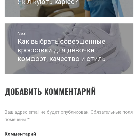
по
Як лікують карієс?
Previous
записям
post:
Next
Как выбрать совершенные
Next
post:
кроссовки для девочки:
комфорт, качество и стиль
ДОБАВИТЬ КОММЕНТАРИЙ
Ваш адрес email не будет опубликован.
Обязательные поля
помечены
*
Комментарий