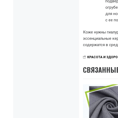
подвер
огрубе
для но
с ее п
Коже нужны гиалур
эссенциальные ке
содержатся в сред
КРАСОТА И ЗДОРО
СВЯЗАННЫЕ