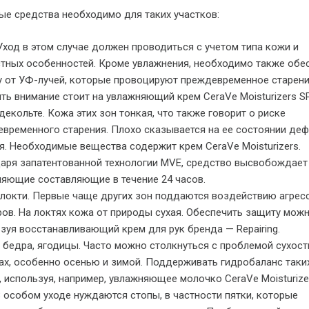
ые средства необходимо для таких участков:
Уход в этом случае должен проводиться с учетом типа кожи и
тных особенностей. Кроме увлажнения, необходимо также обе
 от УФ-лучей, которые провоцируют преждевременное старени
ть внимание стоит на увлажняющий крем CeraVe Moisturizers S
декольте. Кожа этих зон тонкая, что также говорит о риске
временного старения. Плохо сказывается на ее состоянии де
я. Необходимые вещества содержит крем CeraVe Moisturizers.
аря запатентованной технологии MVE, средство высвобождает
няющие составляющие в течение 24 часов.
 локти. Первые чаще других зон поддаются воздействию агрес
ов. На локтях кожа от природы сухая. Обеспечить защиту можн
зуя восстанавливающий крем для рук бренда — Repairing.
 бедра, ягодицы. Часто можно столкнуться с проблемой сухости
ах, особенно осенью и зимой. Поддерживать гидробаланс таки
 используя, например, увлажняющее молочко CeraVe Moisturize
В особом уходе нуждаются стопы, в частности пятки, которые