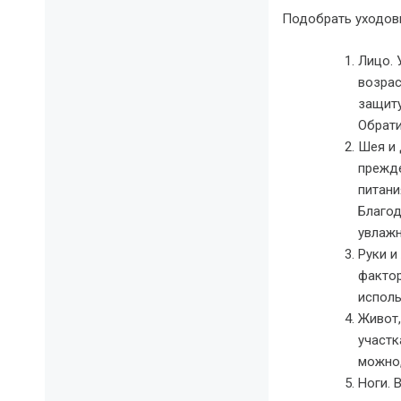
Подобрать уходов
Лицо. 
возрас
защиту
Обрати
Шея и 
прежде
питани
Благод
увлаж
Руки и
фактор
исполь
Живот,
участк
можно,
Ноги. 