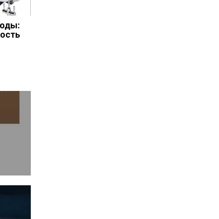
воды:
ность