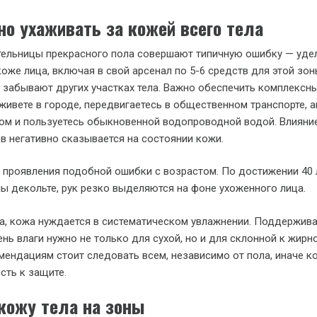
но ухаживать за кожей всего тела
тельницы прекрасного пола совершают типичную ошибку — уде
оже лица, включая в свой арсенал по 5-6 средств для этой зон
забывают других участках тела. Важно обеспечить комплексны
живете в городе, передвигаетесь в общественном транспорте, 
ом и пользуетесь обыкновенной водопроводной водой. Влияни
 негативно сказывается на состоянии кожи.
проявления подобной ошибки с возрастом. По достижении 40 
 декольте, рук резко выделяются на фоне ухоженного лица.
а, кожа нуждается в систематическом увлажнении. Поддержив
нь влаги нужно не только для сухой, но и для склонной к жирн
мендациям стоит следовать всем, независимо от пола, иначе к
сть к защите.
кожу тела на зоны