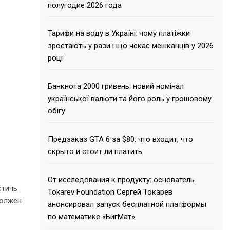
полугодие 2026 года
Тарифи на воду в Україні: чому платіжки
зростають у рази і що чекає мешканців у 2026
році
Банкнота 2000 гривень: новий номінал
української валюти та його роль у грошовому
обігу
Предзаказ GTA 6 за $80: что входит, что
скрыто и стоит ли платить
От исследования к продукту: основатель
стичь
Tokarev Foundation Сергей Токарев
должен
анонсировал запуск бесплатной платформы
по математике «БигМат»