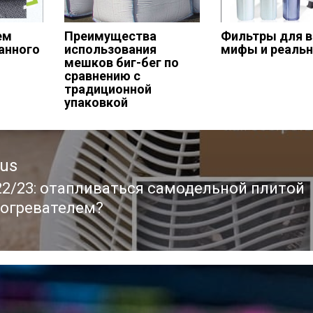
ем
Преимущества
Фильтры для 
анного
использования
мифы и реаль
мешков биг-бег по
сравнению с
традиционной
упаковкой
ous
22/23: отапливаться самодельной плитой
ous
богревателем?