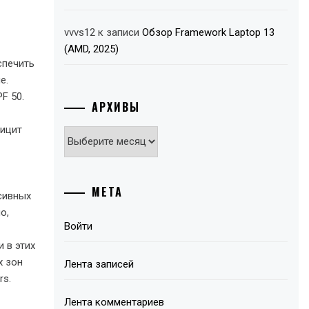
vvvs12
к записи
Обзор Framework Laptop 13
(AMD, 2025)
спечить
е.
PF 50.
АРХИВЫ
фицит
Архивы
МЕТА
сивных
о,
Войти
 в этих
х зон
Лента записей
rs.
Лента комментариев