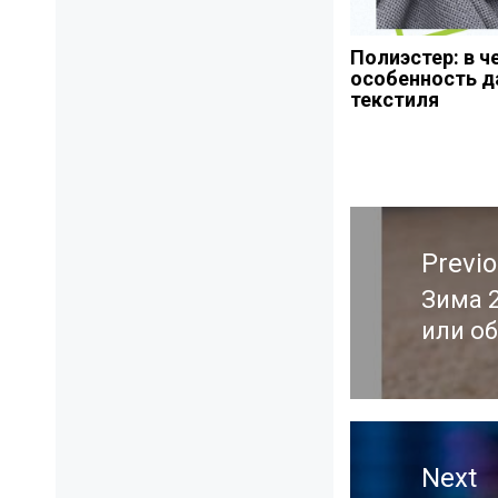
Полиэстер: в ч
особенность д
текстиля
Навигация
Previ
по
записям
Зима 
Previ
или о
post:
Next