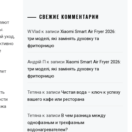
СВЕЖИЕ КОММЕНТАРИИ
ляют
ы.
W.Vlad
к записи
Xiaomi Smart Air Fryer 2026:
й уход,
три моделі, які замінять духовку та
активно
фритюрницю
е
Андрій П
к записи
Xiaomi Smart Air Fryer 2026:
три моделі, які замінять духовку та
лет
фритюрницю
ать
Тетяна
к записи
Чистая вода – ключ к успеху
ости
вашего кафе или ресторана
ожа
Тетяна
к записи
В чем разница между
однофазным и трехфазным
водонагревателем?