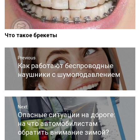
Что такое брекеты
Навигация
Previous
по
Как работают беспроводные
Previous
записям
post:
наушники с шумоподавлением
Next
Опасные ситуации на дороге:
Next
post:
на что автомобилистам
обратить внимание зимой?