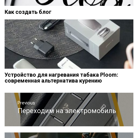
Как создать блог
Устройство для нагревания табака Ploom:
современная альтернатива курению
Навигация
Previous
по
Переходим на электромобиль
Previous
записям
post: