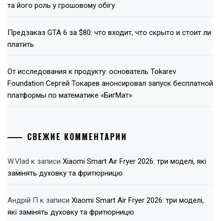
та його роль у грошовому обігу
Предзаказ GTA 6 за $80: что входит, что скрыто и стоит ли
платить
От исследования к продукту: основатель Tokarev
Foundation Сергей Токарев анонсировал запуск бесплатной
платформы по математике «БигМат»
СВЕЖИЕ КОММЕНТАРИИ
W.Vlad
к записи
Xiaomi Smart Air Fryer 2026: три моделі, які
замінять духовку та фритюрницю
Андрій П
к записи
Xiaomi Smart Air Fryer 2026: три моделі,
які замінять духовку та фритюрницю