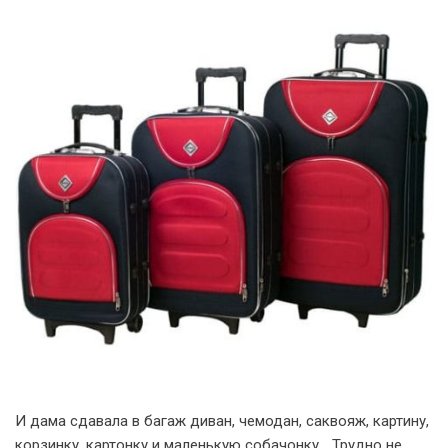
И дама сдавала в багаж диван, чемодан, саквояж, картину,
корзинку, картонку и маленькую собачонку… Трудно не