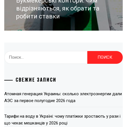
Букмекерські контори: чим
post:
відрізняються, як обрати та
робити ставки
Найти:
СВЕЖИЕ ЗАПИСИ
Атомная генерация Украины: сколько электроэнергии дали
АЭС за первое полугодие 2026 года
Тарифи на воду в Україні: чому платіжки зростають у рази і
що чекає мешканців у 2026 році