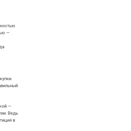
лностью
чью —
да
купки.
авильный
кой —
тии. Ведь
тиция в