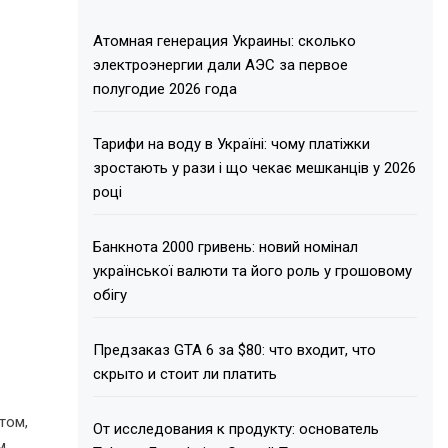
Атомная генерация Украины: сколько
электроэнергии дали АЭС за первое
полугодие 2026 года
Тарифи на воду в Україні: чому платіжки
зростають у рази і що чекає мешканців у 2026
році
Банкнота 2000 гривень: новий номінал
української валюти та його роль у грошовому
обігу
Предзаказ GTA 6 за $80: что входит, что
скрыто и стоит ли платить
том,
От исследования к продукту: основатель
м