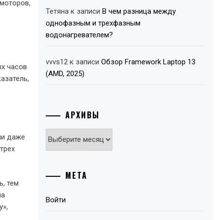
 моторов,
Тетяна
к записи
В чем разница между
однофазным и трехфазным
водонагревателем?
vvvs12
к записи
Обзор Framework Laptop 13
ых часов
(AMD, 2025)
казатель,
,
АРХИВЫ
Архивы
ли даже
трех
МЕТА
ь, тем
на
Войти
у»,