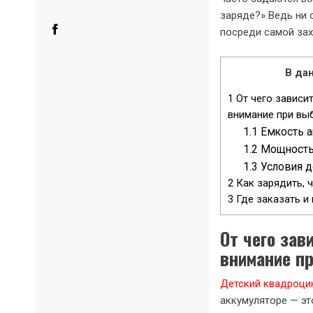
заряде?» Ведь ни 
посреди самой за
В дан
1
От чего зависи
внимание при вы
1.1
Емкость а
1.2
Мощность 
1.3
Условия до
2
Как зарядить, 
3
Где заказать и
От чего зав
внимание п
Детский квадроцик
аккумуляторе — эт