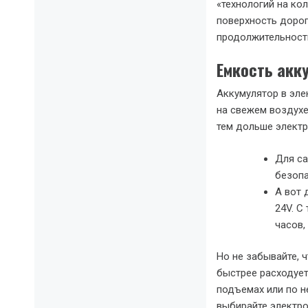
«технологий на ко
поверхность дорог
продолжительност
Емкость акк
Аккумулятор в эле
на свежем воздухе.
тем дольше элект
Для са
безопа
А вот 
24V. С
часов,
Но не забывайте, 
быстрее расходует
подъемах или по н
выбирайте электр