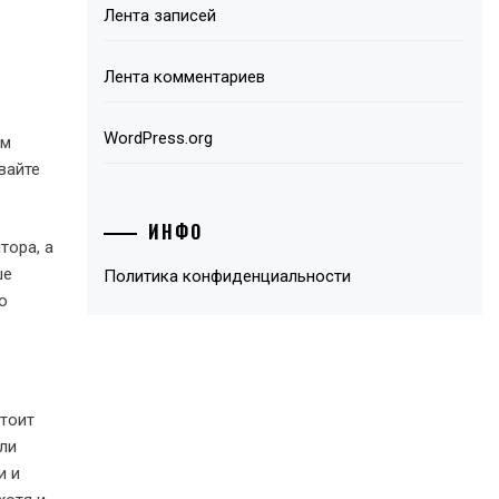
Лента записей
Лента комментариев
WordPress.org
ем
вайте
ИНФО
тора, а
ше
Политика конфиденциальности
о
стоит
сли
и и