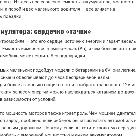
лесах». И здесь все серьезно: емкость аккумулятора, мощность
и, а порой и вес маленького водителя — все влияет на
ь поездки.
умулятора: сердечко «тачки»
ктромобиле — это его сердце, источник энергии и гарант весел
 Емкость измеряется в ампер-часах (Ah), и чем больше этот по
ромобиль может ездить без подзарядки:
мых маленьких подойдут модели с батареями на 6V: они легкие
сные и обеспечивают до часа беспрерывной езды.
для более активных гонщиков стоит выбрать транспорт с 12V и
 таким запасом энергии можно наслаждаться катанием до двух-
 в зависимости от условий.
что мощность моторов также играет роль. Чем мощнее двигател
ся заряд, особенно если ребенок решит испытать автомобиль 
еровным дорожкам. Поэтому, если вы хотите «золотую середин
омобиль с умеренной мощностью и емким аккумулятором.