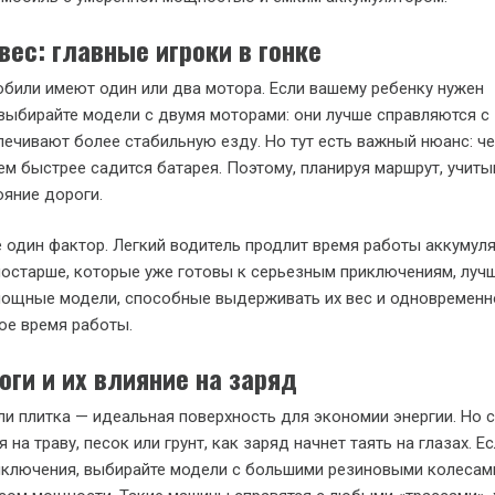
вес: главные игроки в гонке
били имеют один или два мотора. Если вашему ребенку нужен
выбирайте модели с двумя моторами: они лучше справляются с
печивают более стабильную езду. Но тут есть важный нюанс: ч
ем быстрее садится батарея. Поэтому, планируя маршрут, учиты
ояние дороги.
 один фактор. Легкий водитель продлит время работы аккумуля
остарше, которые уже готовы к серьезным приключениям, луч
мощные модели, способные выдерживать их вес и одновременн
ое время работы.
оги и их влияние на заряд
ли плитка — идеальная поверхность для экономии энергии. Но 
 на траву, песок или грунт, как заряд начнет таять на глазах. Е
иключения, выбирайте модели с большими резиновыми колесам