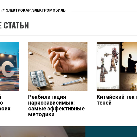
ЭЛЕКТРОКАР
,
ЭЛЕКТРОМОБИЛЬ
 СТАТЬИ
й
Реабилитация
Китайский теа
ю
наркозависимых:
теней
воих
самые эффективные
методики