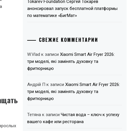
Tokarev Foundation Сергей Токарев
а
анонсировал запуск бесплатной платформы
по математике «БигМат»
СВЕЖИЕ КОММЕНТАРИИ
W.Vlad
к записи
Xiaomi Smart Air Fryer 2026:
три моделі, які замінять духовку та
фритюрницю
Андрій П
к записи
Xiaomi Smart Air Fryer 2026:
три моделі, які замінять духовку та
ращать
фритюрницю
Тетяна
к записи
Чистая вода – ключ к успеху
вашего кафе или ресторана
взрослых