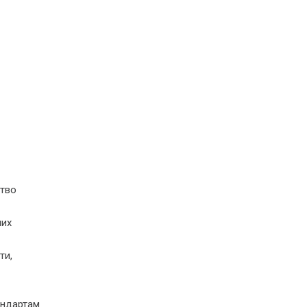
ство
чих
ти,
андартам