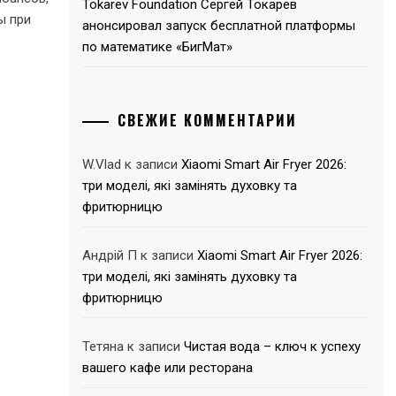
Tokarev Foundation Сергей Токарев
ы при
анонсировал запуск бесплатной платформы
по математике «БигМат»
СВЕЖИЕ КОММЕНТАРИИ
W.Vlad
к записи
Xiaomi Smart Air Fryer 2026:
три моделі, які замінять духовку та
фритюрницю
Андрій П
к записи
Xiaomi Smart Air Fryer 2026:
три моделі, які замінять духовку та
фритюрницю
Тетяна
к записи
Чистая вода – ключ к успеху
вашего кафе или ресторана