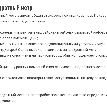
дратный метр
тный метр зависит общая стоимость покупки квартиры. Показа
исимости от ряда факторов:
ожение — в центральных районах и районах с развитой инфрас
 более высокие цены;
ЖК — у жилых комплексов с дополнительными услугами и улуч
труктурой более высокая стоимость за квадратный метр;
 вид из окна — вид на парк или город обычно поднимает стоим
йщик — у разных компаний своя стоимость квадратного метра;
о строительства квартиры также могут повлиять на цену за ква
адратный метр в новостройке поможет покупателю определить
омплекса.