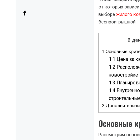
от которых завис
выборе
жилого ко
беспроигрышной.
В дан
1
Основные крит
1.1
Цена за к
1.2
Расположе
новостройке
1.3
Планиров
1.4
Внутренно
строительны
2
Дополнительны
Основные к
Рассмотрим основн