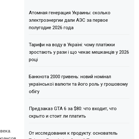
Атомная генерация Украины: сколько
электроэнергии дали АЭС за первое
полугодие 2026 года
Тарифи на воду в Україні: чому платіжки
зростають у рази і що чекає мешканців у 2026
році
Банкнота 2000 гривень: новий номінал
української валюти та його роль у грошовому
обігу
Предзаказ GTA 6 за $80: что входит, что
скрыто и стоит ли платить
века.
От исследования к продукту: основатель
нюансов,