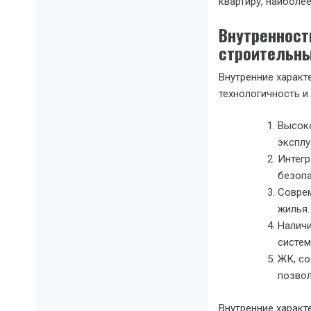
квартиру, наиболе
Внутренност
строительны
Внутренние характ
технологичность и
Высоко
эксплу
Интегр
безопа
Соврем
жилья.
Наличи
систем
ЖК, с
позвол
Внутренние харак