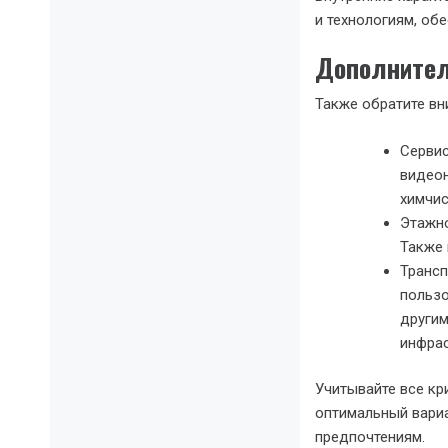
и технологиям, об
Дополнител
Также обратите вн
Сервис
видеон
химчис
Этажно
Также 
Трансп
пользо
другим
инфрас
Учитывайте все кр
оптимальный вари
предпочтениям.