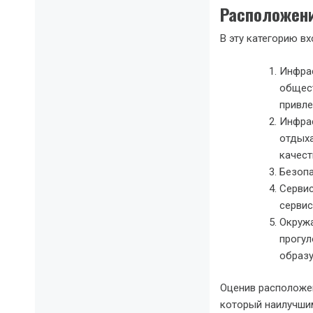
Расположени
В эту категорию вх
Инфрас
общест
привле
Инфрас
отдыха
качест
Безопа
Сервис
сервис
Окружа
прогул
образу
Оценив расположен
который наилучши