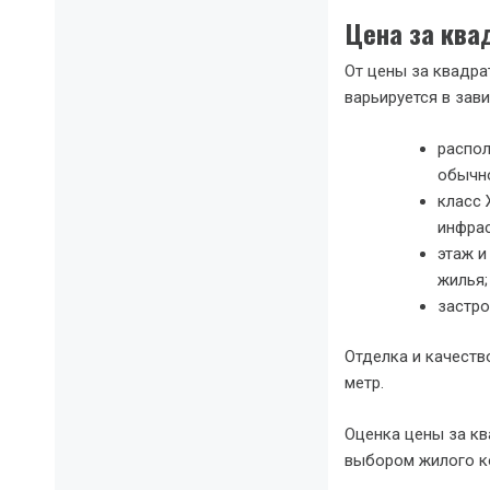
Цена за ква
От цены за квадра
варьируется в зав
распол
обычно
класс 
инфрас
этаж и
жилья;
застро
Отделка и качеств
метр.
Оценка цены за кв
выбором жилого к