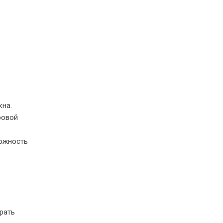
кна.
ровой
можность
рать