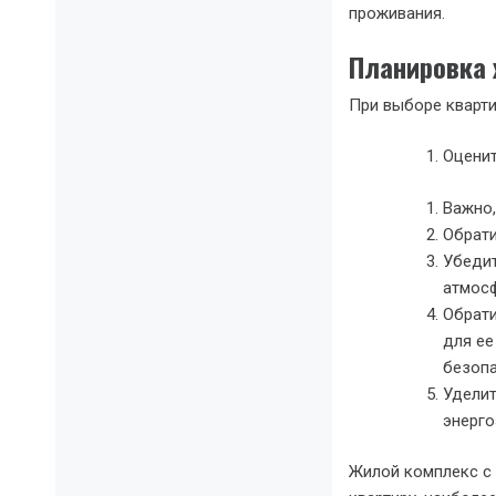
проживания.
Планировка
При выборе кварти
Оценит
Важно,
Обрати
Убедит
атмос
Обрати
для ее
безопа
Уделит
энерг
Жилой комплекс с