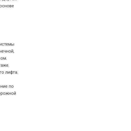
 основе
системы
чечной,
сом.
таже.
го лифта.
ние по
дорожной