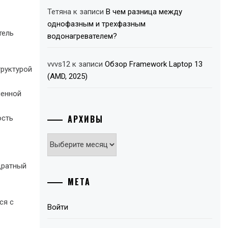
Тетяна
к записи
В чем разница между
однофазным и трехфазным
тель
водонагревателем?
vvvs12
к записи
Обзор Framework Laptop 13
труктурой
(AMD, 2025)
шенной
АРХИВЫ
ость
Архивы
дратный
МЕТА
ся с
Войти