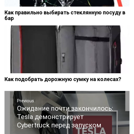
Как правильно выбирать стеклянную посуду в
бар
Как подобрать дорожную сумку на колесах?
Навигация
Previous
по
Ожидание почти закончилось:
Previous
записям
post:
Tesla демонстрирует
Cybertruck перед запуском