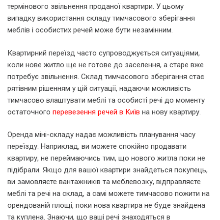
термінового звільнення проданої квартири. У цьому
випадку використання складу тимчасового зберігання
меблів і особистих речей може бути незамінним.
Квартирний переїзд часто супроводжується ситуаціями,
коли нове житло ще не готове до заселення, а старе вже
потребує звільнення. Склад тимчасового зберігання стає
рятівним рішенням у цій ситуації, надаючи можливість
тимчасово влаштувати меблі та особисті речі до моменту
остаточного
перевезення речей в Київ
на нову квартиру.
Оренда міні-складу надає можливість планування часу
переїзду. Наприклад, ви можете спокійно продавати
квартиру, не переймаючись тим, що нового житла поки не
підібрали. Якщо для вашої квартири знайдеться покупець,
ви замовляєте вантажників та меблевозку, відправляєте
меблі та речі на склад, а самі можете тимчасово пожити на
орендованій площі, поки нова квартира не буде знайдена
та куплена. Знаючи, що ваші речі знаходяться в