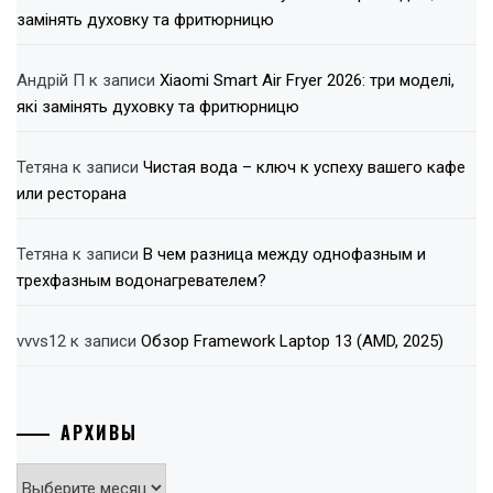
замінять духовку та фритюрницю
Андрій П
к записи
Xiaomi Smart Air Fryer 2026: три моделі,
які замінять духовку та фритюрницю
Тетяна
к записи
Чистая вода – ключ к успеху вашего кафе
или ресторана
Тетяна
к записи
В чем разница между однофазным и
трехфазным водонагревателем?
vvvs12
к записи
Обзор Framework Laptop 13 (AMD, 2025)
АРХИВЫ
Архивы