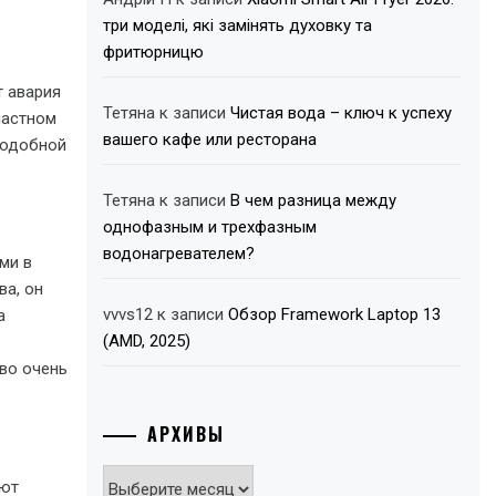
с
три моделі, які замінять духовку та
фритюрницю
т авария
Тетяна
к записи
Чистая вода – ключ к успеху
частном
вашего кафе или ресторана
подобной
Тетяна
к записи
В чем разница между
однофазным и трехфазным
водонагревателем?
ми в
ва, он
vvvs12
к записи
Обзор Framework Laptop 13
а
(AMD, 2025)
иво очень
АРХИВЫ
Архивы
ают