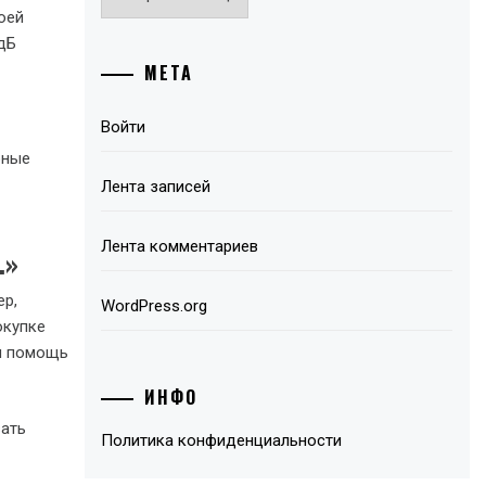
оей
 дБ
МЕТА
Войти
рные
Лента записей
Лента комментариев
.»
ер,
WordPress.org
окупке
ся помощь
ИНФО
вать
Политика конфиденциальности