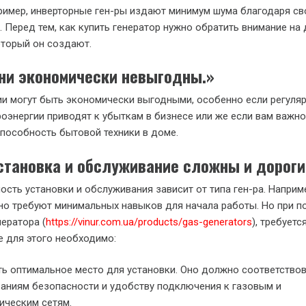
ример, инверторные ген-ры издают минимум шума благодаря св
. Перед тем, как купить генератор нужно обратить внимание на
оторый он создают.
и экономически невыгодны.»
ии могут быть экономически выгодными, особенно если регуля
оэнергии приводят к убыткам в бизнесе или же если вам важно
пособность бытовой техники в доме.
тановка и обслуживание сложны и дороги
ость установки и обслуживания зависит от типа ген-ра. Наприм
о требуют минимальных навыков для начала работы. Но при п
нератора (
https://vinur.com.ua/products/gas-generators
), требует
е для этого необходимо:
ь оптимальное место для установки. Оно должно соответство
аниям безопасности и удобству подключения к газовым и
ическим сетям.