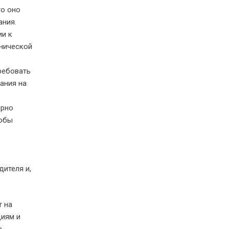
то оно
ания.
ии к
хнической
ребовать
ания на
ярно
тобы
ителя и,
т на
циям и