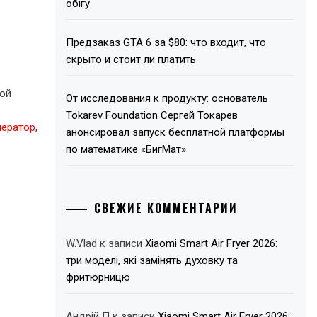
обігу
Предзаказ GTA 6 за $80: что входит, что
скрыто и стоит ли платить
ной
От исследования к продукту: основатель
Tokarev Foundation Сергей Токарев
нератор
,
анонсировал запуск бесплатной платформы
по математике «БигМат»
СВЕЖИЕ КОММЕНТАРИИ
W.Vlad
к записи
Xiaomi Smart Air Fryer 2026:
три моделі, які замінять духовку та
фритюрницю
Андрій П
к записи
Xiaomi Smart Air Fryer 2026: