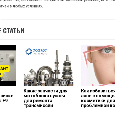
отребности, вы сможете выбрать оптимальное решение, которо
ргией в любых условиях.
 СТАТЬИ
Какие запчасти для
Как избавитьс
ашинке
мотоблока нужны
акне с помощ
а F9
для ремонта
косметики дл
трансмиссии
проблемной к