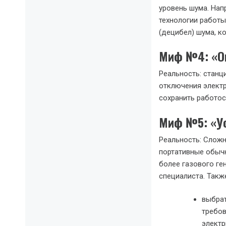
уровень шума. Нап
технологии работы
(децибел) шума, к
Миф №4: «Он
Реальность: станц
отключения электр
сохранить работос
Миф №5: «Ус
Реальность: Сложн
портативные обычн
более газового ге
специалиста. Такж
выбрат
требов
электр