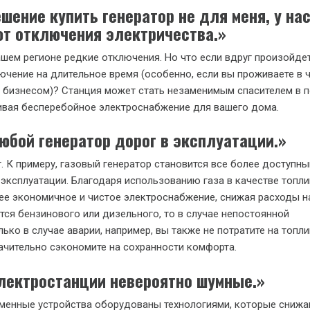
ешение
купить генератор
не для меня, у на
т отключения электричества.»
ашем регионе редкие отключения. Но что если вдруг произойде
ючение на длительное время (особенно, если вы проживаете в 
 бизнесом)? Станция может стать незаменимым спасителем в 
ивая бесперебойное электроснабжение для вашего дома.
бой генератор дорог в эксплуатации.»
т. К примеру, газовый генератор становится все более доступны
 эксплуатации. Благодаря использованию газа в качестве топли
е экономичное и чистое электроснабжение, снижая расходы н
ется бензинового или дизельного, то в случае непостоянной
лько в случае аварии, например, вы также не потратите на топл
начительно сэкономите на сохранности комфорта.
ектростанции невероятно шумные.»
еменные устройства оборудованы технологиями, которые сниж