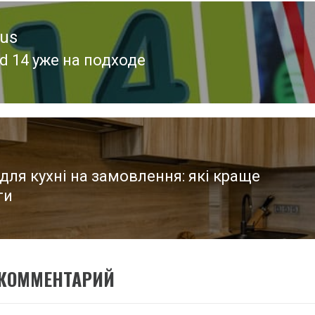
ous
d 14 уже на подходе
ous
для кухні на замовлення: які краще
ти
 КОММЕНТАРИЙ