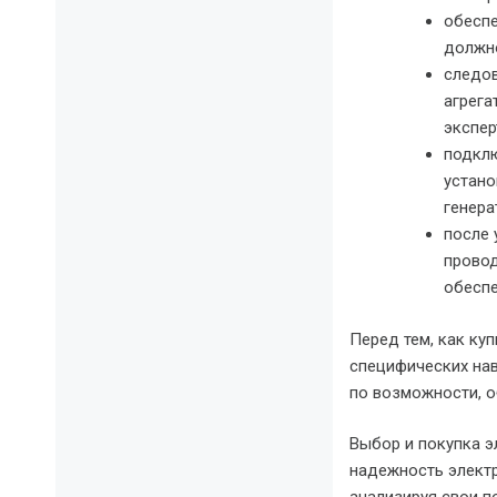
обеспе
должно
следов
агрега
экспер
подклю
устано
генера
после 
провод
обеспе
Перед тем, как ку
специфических нав
по возможности, 
Выбор и покупка э
надежность электр