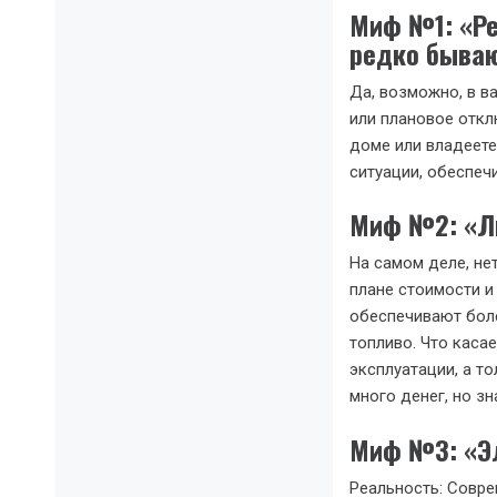
Миф №1: «Р
редко бываю
Да, возможно, в в
или плановое откл
доме или владеете
ситуации, обеспеч
Миф №2: «Лю
На самом деле, не
плане стоимости и
обеспечивают боле
топливо. Что каса
эксплуатации, а то
много денег, но з
Миф №3: «Эл
Реальность: Совр