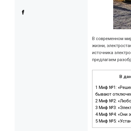
В современном мир
жизни, электрост
источника электро
предлагаем разоб
В дан
1
Миф №1: «Решени
бывают отключен
2
Миф №2: «Любой
3
Миф №3: «Элект
4
Миф №4: «Они 
5
Миф №5: «Устан