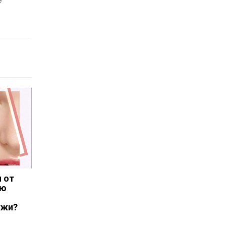
е
я от
ью
я
ожи?