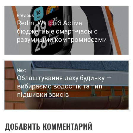
Навигация
Previous
по
Redmi Watch 3 Active:
Previous
записям
post:
бюджетные смарт-часы с
разумными компромиссами
Next
Облаштування даху будинку —
Next
post:
вибираємо водостік та тип
підшивки звисів
ДОБАВИТЬ КОММЕНТАРИЙ