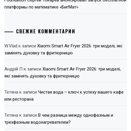
платформы по математике «БигМат»
СВЕЖИЕ КОММЕНТАРИИ
W.Vlad
к записи
Xiaomi Smart Air Fryer 2026: три моделі, які
замінять духовку та фритюрницю
Андрій П
к записи
Xiaomi Smart Air Fryer 2026: три моделі,
які замінять духовку та фритюрницю
Тетяна
к записи
Чистая вода – ключ к успеху вашего кафе
или ресторана
Тетяна
к записи
В чем разница между однофазным и
трехфазным водонагревателем?