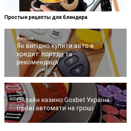
Простые рецепты для блендера
Навигация
Previous
по
Як вигідно купити авто в
Previous
записям
post:
кредит: поради та
рекомендації
Next
Онлайн казино Goxbet Україна:
Next
post:
ігрові автомати на гроші