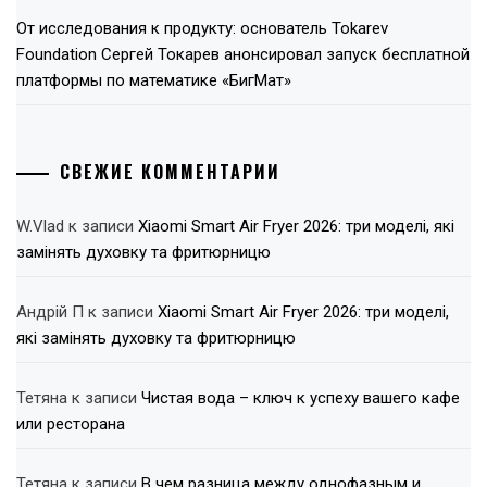
От исследования к продукту: основатель Tokarev
Foundation Сергей Токарев анонсировал запуск бесплатной
платформы по математике «БигМат»
СВЕЖИЕ КОММЕНТАРИИ
W.Vlad
к записи
Xiaomi Smart Air Fryer 2026: три моделі, які
замінять духовку та фритюрницю
Андрій П
к записи
Xiaomi Smart Air Fryer 2026: три моделі,
які замінять духовку та фритюрницю
Тетяна
к записи
Чистая вода – ключ к успеху вашего кафе
или ресторана
Тетяна
к записи
В чем разница между однофазным и