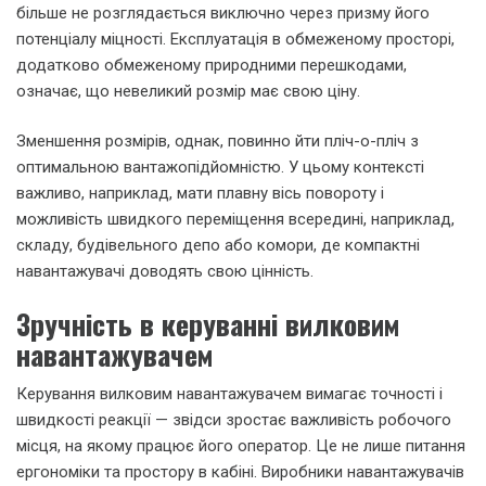
більше не розглядається виключно через призму його
потенціалу міцності. Експлуатація в обмеженому просторі,
додатково обмеженому природними перешкодами,
означає, що невеликий розмір має свою ціну.
Зменшення розмірів, однак, повинно йти пліч-о-пліч з
оптимальною вантажопідйомністю. У цьому контексті
важливо, наприклад, мати плавну вісь повороту і
можливість швидкого переміщення всередині, наприклад,
складу, будівельного депо або комори, де компактні
навантажувачі доводять свою цінність.
Зручність в керуванні вилковим
навантажувачем
Керування вилковим навантажувачем вимагає точності і
швидкості реакції — звідси зростає важливість робочого
місця, на якому працює його оператор. Це не лише питання
ергономіки та простору в кабіні. Виробники навантажувачів