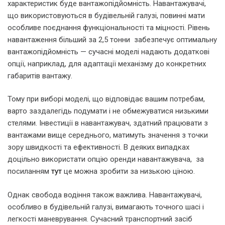
характеристик буде вантажопідйомність. Навантажувачі,
що використовуються в будівельній галузі, повинні мати
особливе поєднання функціональності та міцності. Рівень
навантаження більший за 2,5 тонни забезпечує оптимальну
вантажопідйомність — сучасні моделі надають додаткові
опції, наприклад, для адаптації механізму до конкретних
габаритів вантажу.
Тому при виборі моделі, що відповідає вашим потребам,
варто заздалегідь подумати і не обмежуватися низькими
стелями. Інвестиції в навантажувач, здатний працювати з
вантажами вище середнього, матимуть значення з точки
зору швидкості та ефективності. В деяких випадках
доцільно використати опцію оренди навантажувача, за
посиланням
тут
це можна зробити за низькою ціною.
Однак свобода водіння також важлива. Навантажувачі,
особливо в будівельній галузі, вимагають точного шасі і
легкості маневрування. Сучасний транспортний засіб