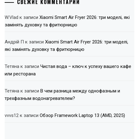
СВЕЖИЕ КОММЕНТАРИИ
W.Vlad
к записи
Xiaomi Smart Air Fryer 2026: три моделі, які
замінять духовку та фритюрницю
Андрій П
к записи
Xiaomi Smart Air Fryer 2026: три моделі,
які замінять духовку та фритюрницю
Тетяна
к записи
Чистая вода – ключ к успеху вашего кафе
или ресторана
Тетяна
к записи
В чем разница между однофазным и
трехфазным водонагревателем?
vvvs12
к записи
Обзор Framework Laptop 13 (AMD, 2025)