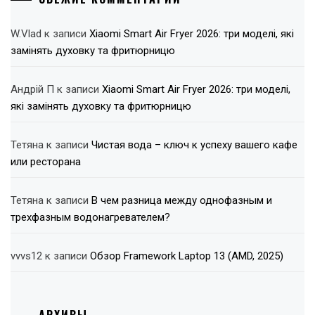
W.Vlad
к записи
Xiaomi Smart Air Fryer 2026: три моделі, які
замінять духовку та фритюрницю
Андрій П
к записи
Xiaomi Smart Air Fryer 2026: три моделі,
які замінять духовку та фритюрницю
Тетяна
к записи
Чистая вода – ключ к успеху вашего кафе
или ресторана
Тетяна
к записи
В чем разница между однофазным и
трехфазным водонагревателем?
vvvs12
к записи
Обзор Framework Laptop 13 (AMD, 2025)
АРХИВЫ