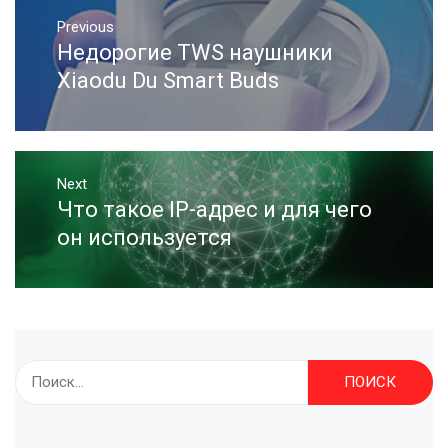
Навигация
Previous
по
Недорогие TWS наушники
Previous
записям
post:
Xiaodu Du Smart Buds
Next
Что такое IP-адрес и для чего
Next
post:
он используется
Найти: