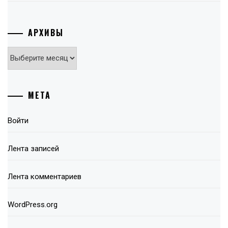
АРХИВЫ
Архивы
МЕТА
Войти
Лента записей
Лента комментариев
WordPress.org