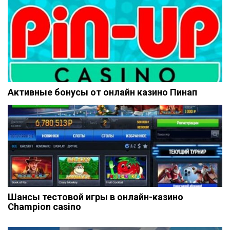
Активные бонусы от онлайн казино Пинап
Шансы тестовой игры в онлайн-казино
Champion casino