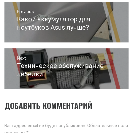
Навигация
Previous
по
Какой аккумулятор для
Previous
записям
post:
ноутбуков Аsus лучше?
Next
Техническое обслуживание
Next
post:
лебедки
ДОБАВИТЬ КОММЕНТАРИЙ
Ваш адрес email не будет опубликован.
Обязательные поля
помечены
*