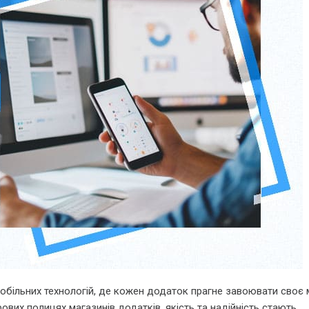
мобільних технологій, де кожен додаток прагне завоювати своє 
вих полицях магазинів додатків, якість та надійність стають