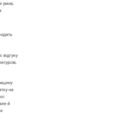
і умов,
в.
водить
с відгуку
есурсів,
вищену
атку на
ої
але й
ах