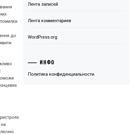
Лента записей
ування
них
Лента комментариев
 помилки
чення до
WordPress.org
иявити
ИНФО
ажливо
х
Политика конфиденциальности
опоможе
кінцевих
пристроях
 на
иключно