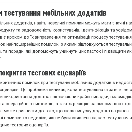
 тестування мобільних додатків
ільних додатків, навіть невеликі помилки можуть мати значні на
одукту та задоволеність користувачів. Ідентифікація та усвідо
в є кроком до їх виправлення та оптимізації процесу тестуванн
ок найпоширеніших помилок, з якими зіштовхуються тестуваль
, та поради, які допоможуть уникнути цих пасток і підвищити як
.
покриття тестових сценаріїв
 критичних помилок при тестуванні мобільних додатків є недост
сценаріїв. Ця проблема виникає, коли тестувальна стратегія не
нти використання додатка, включаючи крайні випадки, взаємодію
а операційною системою, а також реакцію на різноманітні вхідн
Це може призвести до того, що після випуску додатка на ринок
і помилки та недоліки, які не були виявлені під час тестування 
дних тестових сценаріїв.