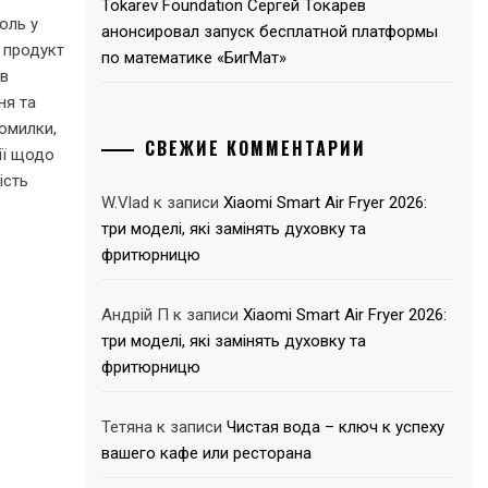
Tokarev Foundation Сергей Токарев
оль у
анонсировал запуск бесплатной платформы
к продукт
по математике «БигМат»
ів
ня та
помилки,
СВЕЖИЕ КОММЕНТАРИИ
ії щодо
ість
W.Vlad
к записи
Xiaomi Smart Air Fryer 2026:
три моделі, які замінять духовку та
фритюрницю
Андрій П
к записи
Xiaomi Smart Air Fryer 2026:
три моделі, які замінять духовку та
фритюрницю
Тетяна
к записи
Чистая вода – ключ к успеху
вашего кафе или ресторана