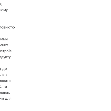
я,
ьному
повністю
ками.
чених
строїв,
одукту.
д до
оїв з
иявити
, та
жливих
вим для