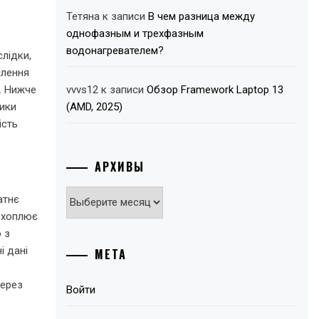
Тетяна
к записи
В чем разница между
однофазным и трехфазным
водонагревателем?
слідки,
млення
я. Нижче
vvvs12
к записи
Обзор Framework Laptop 13
ники
(AMD, 2025)
ість
АРХИВЫ
Архивы
атнє
 охоплює
 з
і дані
МЕТА
через
Войти