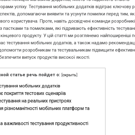
рами успіху. Тестування мобільних додатків відіграє ключову р
спектів, допомагаючи виявити та усунути помилки перед тим, я
вого користувача. Проте, навіть досвідчені команди розробник
з пастками та помилками, які підривають ефективність тестуван
кінцевого продукту. У цій статті ми розглянемо найпоширеніші 
 час тестування мобільних додатків, а також надамо рекомендац
 допомогти розробникам та тестувальникам підвищити ефективн
безпечити випуск продуктів високої якості.
ной статье речь пойдет о:
[
скрыть
]
стування мобільних додатків
 покриття тестових сценаріїв
естування на реальних пристроях
я різноманітності мобільних платформ та
а важливості тестування продуктивності