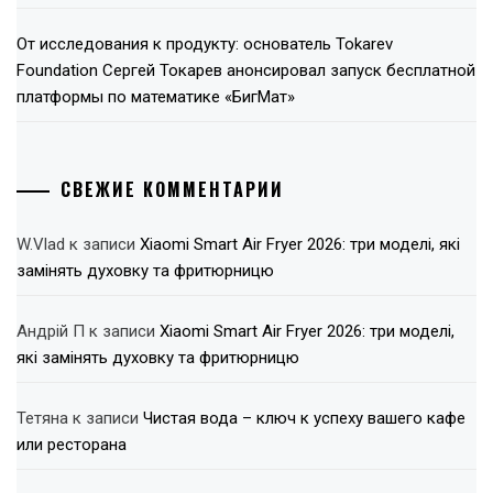
От исследования к продукту: основатель Tokarev
Foundation Сергей Токарев анонсировал запуск бесплатной
платформы по математике «БигМат»
СВЕЖИЕ КОММЕНТАРИИ
W.Vlad
к записи
Xiaomi Smart Air Fryer 2026: три моделі, які
замінять духовку та фритюрницю
Андрій П
к записи
Xiaomi Smart Air Fryer 2026: три моделі,
які замінять духовку та фритюрницю
Тетяна
к записи
Чистая вода – ключ к успеху вашего кафе
или ресторана