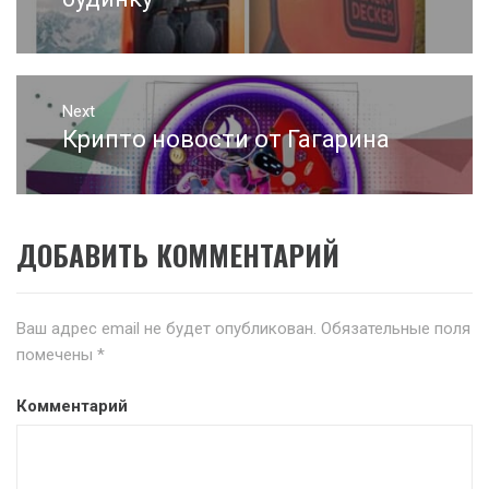
записям
Next
Крипто новости от Гагарина
Next
post:
ДОБАВИТЬ КОММЕНТАРИЙ
Ваш адрес email не будет опубликован.
Обязательные поля
помечены
*
Комментарий