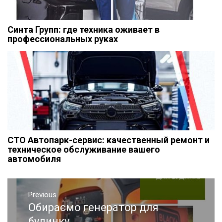
Синта Групп: где техника оживает в
профессиональных руках
СТО Автопарк-сервис: качественный ремонт и
техническое обслуживание вашего
автомобиля
Навигация
Previous
по
Обираємо генератор для
Previous
post:
будинку