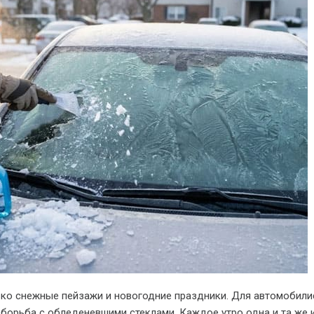
ько снежные пейзажи и новогодние праздники. Для автомобили
борьба с обледеневшими стеклами. Каждое утро одна и та же 