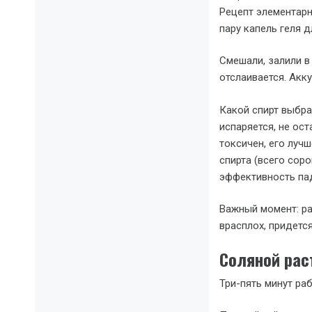
Рецепт элементарн
пару капель геля 
Смешали, залили в
отслаивается. Акк
Какой спирт выбра
испаряется, не ос
токсичен, его луч
спирта (всего сор
эффективность па
Важный момент: ра
врасплох, придетс
Соляной рас
Три-пять минут ра