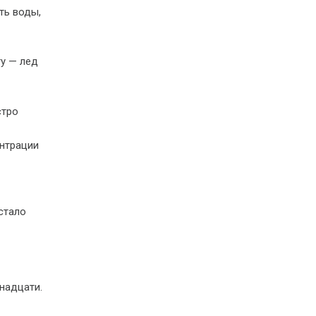
ть воды,
ту — лед
стро
ентрации
стало
тнадцати.