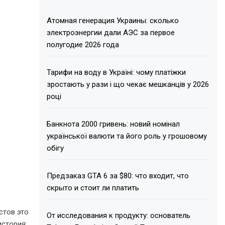
Атомная генерация Украины: сколько
электроэнергии дали АЭС за первое
полугодие 2026 года
Тарифи на воду в Україні: чому платіжки
зростають у рази і що чекає мешканців у 2026
році
Банкнота 2000 гривень: новий номінал
української валюти та його роль у грошовому
обігу
Предзаказ GTA 6 за $80: что входит, что
скрыто и стоит ли платить
стов это
От исследования к продукту: основатель
история: