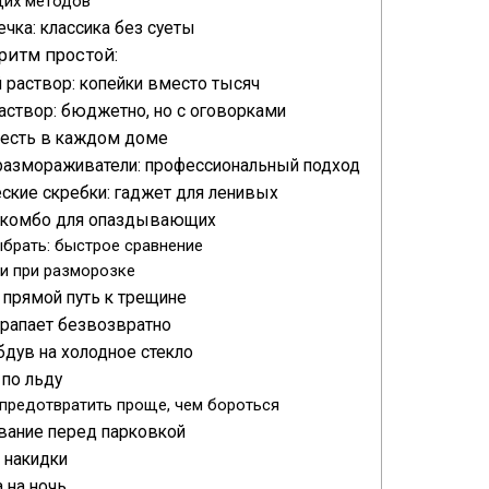
их методов
чка: классика без суеты
ритм простой:
 раствор: копейки вместо тысяч
аствор: бюджетно, но с оговорками
о есть в каждом доме
азмораживатели: профессиональный подход
ские скребки: гаджет для ленивых
-комбо для опаздывающих
брать: быстрое сравнение
и при разморозке
 прямой путь к трещине
рапает безвозвратно
бдув на холодное стекло
по льду
предотвратить проще, чем бороться
ание перед парковкой
 накидки
 на ночь