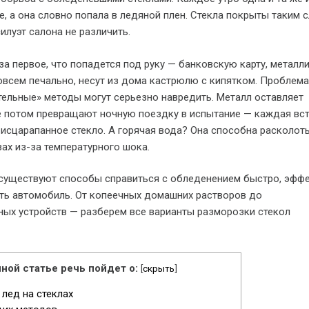
, а она словно попала в ледяной плен. Стекла покрыты таким 
илуэт салона не различить.
за первое, что попадется под руку — банковскую карту, металл
совсем печально, несут из дома кастрюлю с кипятком. Проблема
ительные» методы могут серьезно навредить. Металл оставляет
е потом превращают ночную поездку в испытание — каждая вс
 исцарапанное стекло. А горячая вода? Она способна расколот
зах из-за температурного шока.
 существуют способы справиться с обледенением быстро, эффе
ть автомобиль. От копеечных домашних растворов до
ых устройств — разберем все варианты разморозки стекол
ной статье речь пойдет о:
[
скрыть
]
лед на стеклах