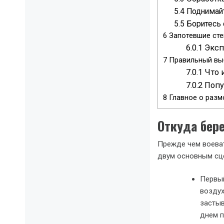
5.4
Поднимай
5.5
Боритесь 
6
Запотевшие сте
6.0.1
Эксп
7
Правильный вы
7.0.1
Что и
7.0.2
Попу
8
Главное о разм
Откуда бер
Прежде чем воеват
двум основным сц
Первый
воздух
застыв
днем п