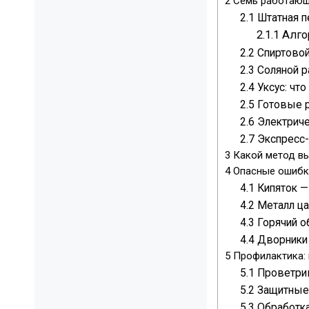
2
Семь работающ
2.1
Штатная пе
2.1.1
Алго
2.2
Спиртовой
2.3
Соляной р
2.4
Уксус: чт
2.5
Готовые р
2.6
Электриче
2.7
Экспресс
3
Какой метод вы
4
Опасные ошибк
4.1
Кипяток —
4.2
Металл ца
4.3
Горячий о
4.4
Дворники 
5
Профилактика: 
5.1
Проветрив
5.2
Защитные
5.3
Обработка