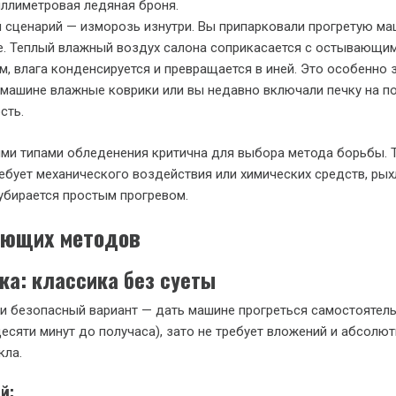
ллиметровая ледяная броня.
 сценарий — изморозь изнутри. Вы припарковали прогретую ма
. Теплый влажный воздух салона соприкасается с остывающи
м, влага конденсируется и превращается в иней. Это особенно 
 машине влажные коврики или вы недавно включали печку на п
сть.
ми типами обледенения критична для выбора метода борьбы. 
ебует механического воздействия или химических средств, рых
убирается простым прогревом.
ающих методов
ка: классика без суеты
 безопасный вариант — дать машине прогреться самостоятель
десяти минут до получаса), зато не требует вложений и абсолю
кла.
й: