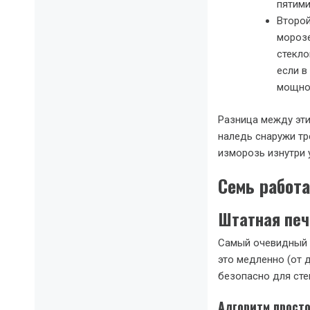
пятими
Второй
морозе
стекло
если в
мощно
Разница между эти
наледь снаружи тр
изморозь изнутри 
Семь работ
Штатная печ
Самый очевидный и
это медленно (от 
безопасно для сте
Алгоритм просто