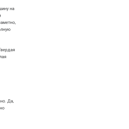
шину на
м
заметно,
олную
Твердая
лая
но. Да,
тно