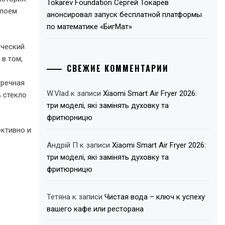
Tokarev Foundation Сергей Токарев
слоем
анонсировал запуск бесплатной платформы
по математике «БигМат»
ический
 в том,
СВЕЖИЕ КОММЕНТАРИИ
тречная
W.Vlad
к записи
Xiaomi Smart Air Fryer 2026:
ь стекло
три моделі, які замінять духовку та
фритюрницю
ктивно и
Андрій П
к записи
Xiaomi Smart Air Fryer 2026:
три моделі, які замінять духовку та
фритюрницю
Тетяна
к записи
Чистая вода – ключ к успеху
вашего кафе или ресторана