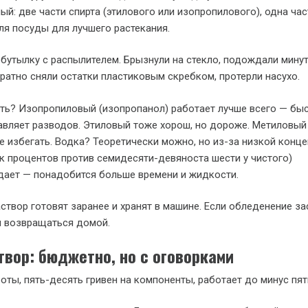
ый: две части спирта (этилового или изопропилового), одна час
для посуды для лучшего растекания.
 бутылку с распылителем. Брызнули на стекло, подождали мину
уратно сняли остатки пластиковым скребком, протерли насухо.
ть? Изопропиловый (изопропанол) работает лучше всего — бы
тавляет разводов. Этиловый тоже хорош, но дороже. Метиловый
ше избегать. Водка? Теоретически можно, но из-за низкой конц
ок процентов против семидесяти-девяноста шести у чистого)
дает — понадобится больше времени и жидкости.
створ готовят заранее и хранят в машине. Если обледенение за
я возвращаться домой.
твор: бюджетно, но с оговорками
боты, пять-десять гривен на компоненты, работает до минус пя