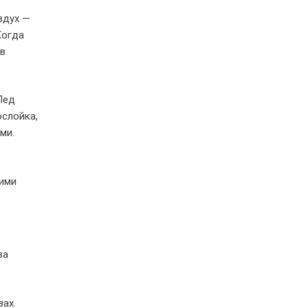
здух —
Когда
ев
Лед
ослойка,
ми.
гими
за
зах.