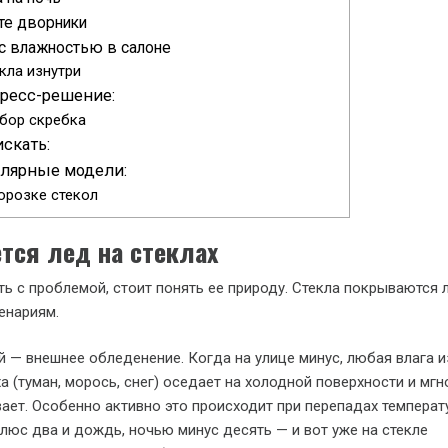
те дворники
с влажностью в салоне
кла изнутри
ресс-решение:
бор скребка
скать:
лярные модели:
орозке стекол
ется лед на стеклах
ь с проблемой, стоит понять ее природу. Стекла покрываются 
енариям.
 — внешнее обледенение. Когда на улице минус, любая влага и
а (туман, морось, снег) оседает на холодной поверхности и мг
ает. Особенно активно это происходит при перепадах температ
люс два и дождь, ночью минус десять — и вот уже на стекле