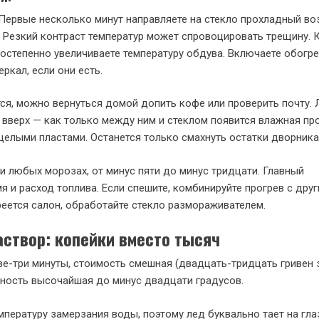
 Первые несколько минут направляете на стекло прохладный во
 Резкий контраст температур может спровоцировать трещину. 
постепенно увеличиваете температуру обдува. Включаете обогр
еркал, если они есть.
ся, можно вернуться домой допить кофе или проверить почту. 
у вверх — как только между ним и стеклом появится влажная пр
 целыми пластами. Останется только смахнуть остатки дворника
и любых морозах, от минус пяти до минус тридцати. Главный
я и расход топлива. Если спешите, комбинируйте прогрев с дру
реется салон, обработайте стекло размораживателем.
аствор: копейки вместо тысяч
е-три минуты, стоимость смешная (двадцать-тридцать гривен 
ность высочайшая до минус двадцати градусов.
мпературу замерзания воды, поэтому лед буквально тает на гла