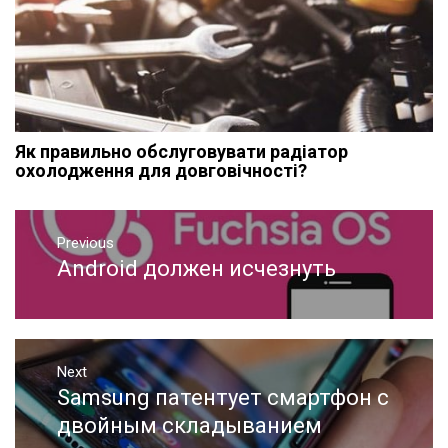
Як правильно обслуговувати радіатор
охолодження для довговічності?
Навигация
Previous
по
Android должен исчезнуть
Previous
записям
post:
Next
Samsung патентует смартфон с
Next
post:
двойным складыванием