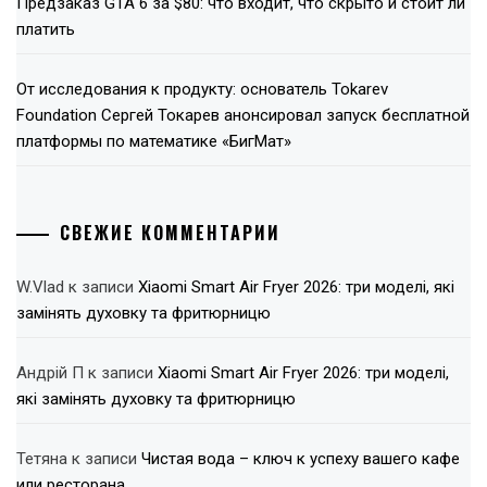
Предзаказ GTA 6 за $80: что входит, что скрыто и стоит ли
платить
От исследования к продукту: основатель Tokarev
Foundation Сергей Токарев анонсировал запуск бесплатной
платформы по математике «БигМат»
СВЕЖИЕ КОММЕНТАРИИ
W.Vlad
к записи
Xiaomi Smart Air Fryer 2026: три моделі, які
замінять духовку та фритюрницю
Андрій П
к записи
Xiaomi Smart Air Fryer 2026: три моделі,
які замінять духовку та фритюрницю
Тетяна
к записи
Чистая вода – ключ к успеху вашего кафе
или ресторана