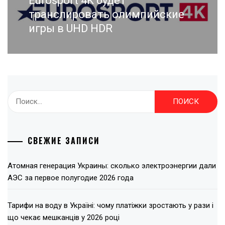
Eurosport 4K будет
post:
транслировать олимпийские
игры в UHD HDR
Найти:
СВЕЖИЕ ЗАПИСИ
Атомная генерация Украины: сколько электроэнергии дали
АЭС за первое полугодие 2026 года
Тарифи на воду в Україні: чому платіжки зростають у рази і
що чекає мешканців у 2026 році