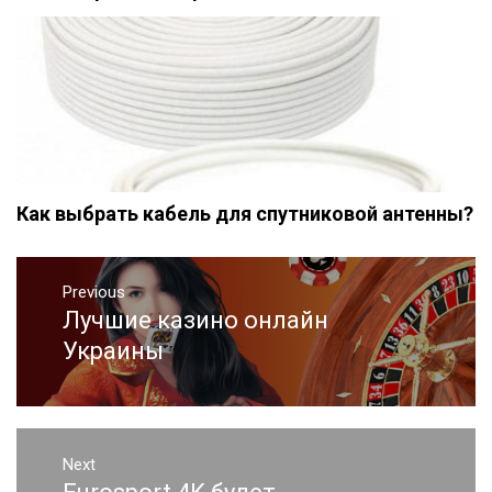
Как выбрать кабель для спутниковой антенны?
Навигация
Previous
по
Лучшие казино онлайн
Previous
записям
post:
Украины
Next
Next