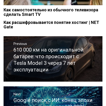
Как самостоятельно из обычного телевизора
сделать Smart TV
Как расшифровывается понятие хостинг | NET
Gate
Навигация
Previous
по
610 000 км на оригинальной
Previous
записям
post:
батарее: что происходит с
Tesla Model 3 через 7 лет
эксплуатации
Next
Google поиск с ИИ: конец эпохи
Next
post: