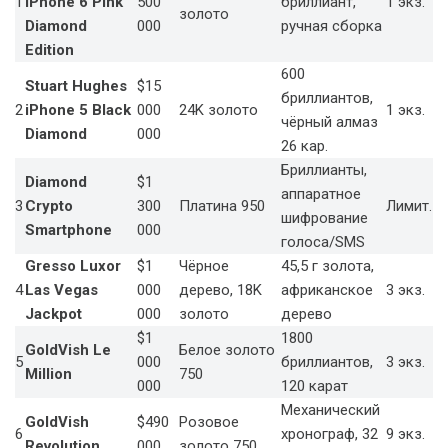
1
iPhone 6 Pink
500
бриллиант,
1 экз.
золото
Diamond
000
ручная сборка
Edition
600
Stuart Hughes
$15
бриллиантов,
2
iPhone 5 Black
000
24K золото
1 экз.
чёрный алмаз
Diamond
000
26 кар.
Бриллианты,
Diamond
$1
аппаратное
3
Crypto
300
Платина 950
Лимит.
шифрование
Smartphone
000
голоса/SMS
Gresso Luxor
$1
Чёрное
45,5 г золота,
4
Las Vegas
000
дерево, 18K
африканское
3 экз.
Jackpot
000
золото
дерево
$1
1800
GoldVish Le
Белое золото
5
000
бриллиантов,
3 экз.
Million
750
000
120 карат
Механический
GoldVish
$490
Розовое
6
хронограф, 32
9 экз.
Revolution
000
золото 750