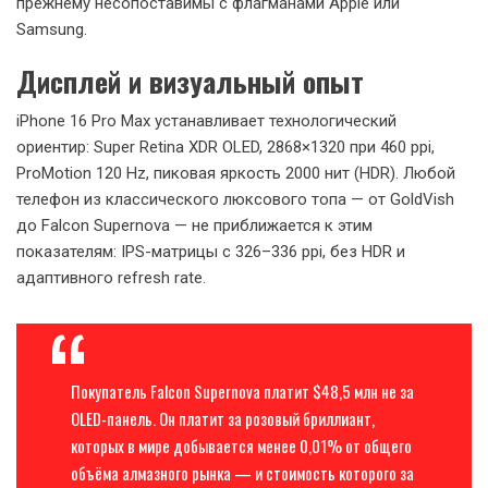
прежнему несопоставимы с флагманами Apple или
Samsung.
Дисплей и визуальный опыт
iPhone 16 Pro Max устанавливает технологический
ориентир: Super Retina XDR OLED, 2868×1320 при 460 ppi,
ProMotion 120 Hz, пиковая яркость 2000 нит (HDR). Любой
телефон из классического люксового топа — от GoldVish
до Falcon Supernova — не приближается к этим
показателям: IPS-матрицы с 326–336 ppi, без HDR и
адаптивного refresh rate.
Покупатель Falcon Supernova платит $48,5 млн не за
OLED-панель. Он платит за розовый бриллиант,
которых в мире добывается менее 0,01% от общего
объёма алмазного рынка — и стоимость которого за