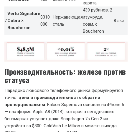
карата
439 рубинов, 2
Vertu Signature
$310
Нержавеющая
изумруда,
7
Cobra ×
8 экз.
000
сталь
совм. с
Boucheron
Boucheron
Производительность: железо против
статуса
Парадокс люксового телефонного рынка формулируется
точно:
цена и производительность обратно
пропорциональны
. Falcon Supernova основан на iPhone 6
— платформе Apple A8 (2014), которая в сегодняшних
бенчмарках уступает даже Snapdragon 7s Gen 2 из
устройств за $300. GoldVish Le Million в момент выхода