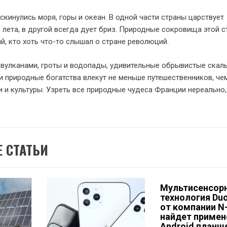
скинулись моря, горы и океан. В одной части страны царствует
 лета, в другой всегда дует бриз. Природные сокровища этой 
й, кто хоть что-то слышал о стране революций.
вулканами, гроты и водопады, удивительные обрывистые скал
и природные богатства влекут не меньше путешественников, че
 и культуры. Узреть все природные чудеса Франции нереально,
 СТАТЬИ
Мультисенсор
технология Du
от компании N-
найдет примен
Android планше