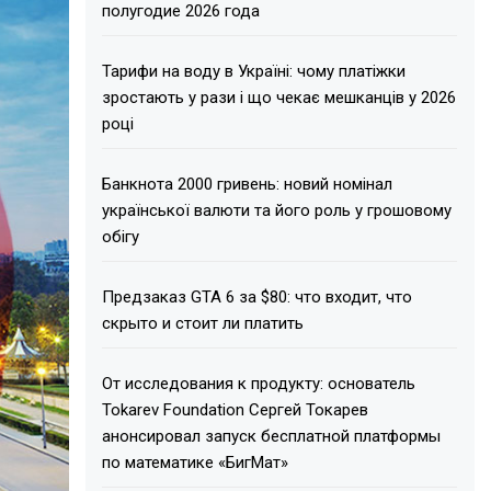
полугодие 2026 года
Тарифи на воду в Україні: чому платіжки
зростають у рази і що чекає мешканців у 2026
році
Банкнота 2000 гривень: новий номінал
української валюти та його роль у грошовому
обігу
Предзаказ GTA 6 за $80: что входит, что
скрыто и стоит ли платить
От исследования к продукту: основатель
Tokarev Foundation Сергей Токарев
анонсировал запуск бесплатной платформы
по математике «БигМат»