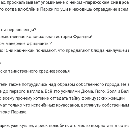
ах, проскальзывает упоминание о неком «
парижском синдро
о когда влюблён в Париж по уши и находишь оправдание всем
нты-переселенцы?
ржественная колониальная история Франции!
ом манерные официанты?
о! Они как-никак понимают, что предлагают блюда наилучшей 
?
ски таинственного средневековья.
ели также потрудились над образом собственного города. Не
до первого взгляда. Всё это усилиями Дюма, Гюго, Золя и Бал
о всему прочему хотение отгадать тайну французских женщин,
мат только что испечённых круассанов, взглянуть собственны
 люкс Парижа.
ариж уже куплен, а риск полюбить это место возрастает в сотни