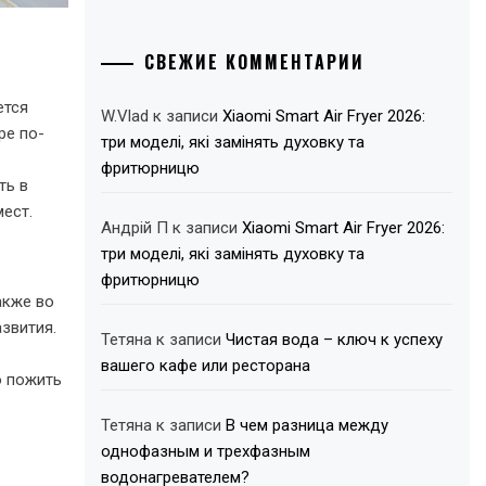
СВЕЖИЕ КОММЕНТАРИИ
ется
W.Vlad
к записи
Xiaomi Smart Air Fryer 2026:
ре по-
три моделі, які замінять духовку та
фритюрницю
ть в
ест.
Андрій П
к записи
Xiaomi Smart Air Fryer 2026:
три моделі, які замінять духовку та
фритюрницю
акже во
звития.
Тетяна
к записи
Чистая вода – ключ к успеху
вашего кафе или ресторана
о пожить
Тетяна
к записи
В чем разница между
однофазным и трехфазным
водонагревателем?