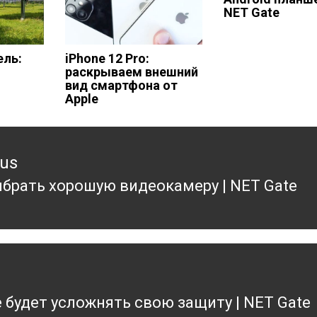
NET Gate
ель:
iPhone 12 Pro:
раскрываем внешний
вид смартфона от
Apple
ous
ыбрать хорошую видеокамеру | NET Gate
ous
 будет усложнять свою защиту | NET Gate