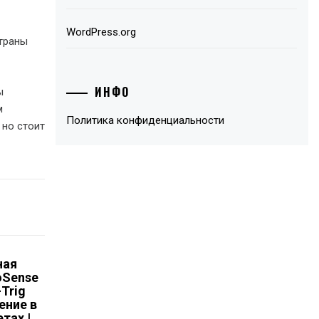
WordPress.org
страны
ИНФО
ы
м
Политика конфиденциальности
 но стоит
ная
oSense
Trig
ение в
тах |