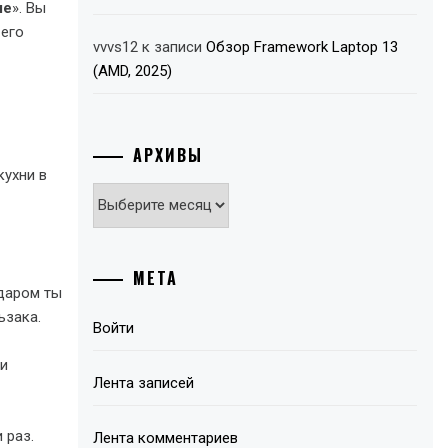
ме
». Вы
 его
vvvs12
к записи
Обзор Framework Laptop 13
(AMD, 2025)
АРХИВЫ
кухни в
Архивы
МЕТА
 даром ты
ьзака.
Войти
ми
Лента записей
 раз.
Лента комментариев