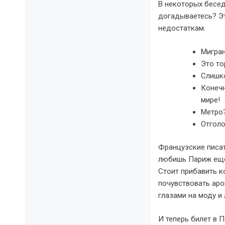
В некоторых бесед
догадываетесь? Эт
недостаткам.
Мигра
Это то
Слишк
Конечн
мире!
Метро
Отголо
Французские писат
любишь Париж ещё 
Стоит прибавить к
почувствовать аро
глазами на моду и
И теперь билет в П