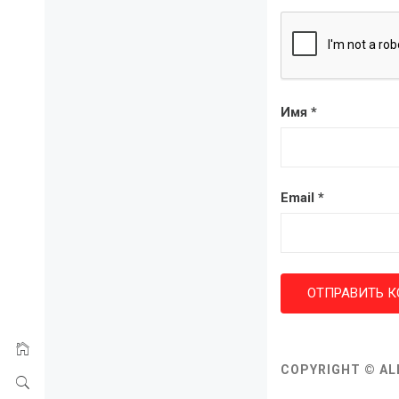
Имя
*
Email
*
COPYRIGHT © AL