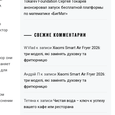
Tokarev Foundation Сергей Токарев
.
анонсировал запуск бесплатной платформы
по математике «БигМат»
ю
ктор
СВЕЖИЕ КОММЕНТАРИИ
W.Vlad
к записи
Xiaomi Smart Air Fryer 2026:
три моделі, які замінять духовку та
пор они
фритюрницю
раняет
 для
Андрій П
к записи
Xiaomi Smart Air Fryer 2026:
три моделі, які замінять духовку та
фритюрницю
том
еснении
Тетяна
к записи
Чистая вода – ключ к успеху
вашего кафе или ресторана