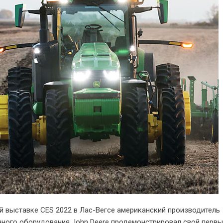
й выставке CES 2022 в Лас-Вегсе американский производитель
нного оборудования John Deere продемонстрировал свой перв