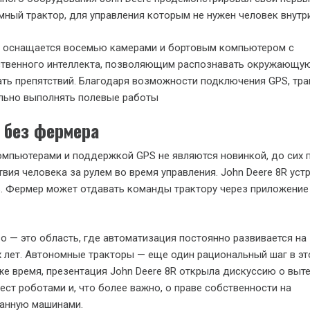
ный трактор, для управления которым не нужен человек внутри
R оснащается восемью камерами и бортовым компьютером с
ственного интеллекта, позволяющим распознавать окружающу
ать препятствий. Благодаря возможности подключения GPS, тра
льно выполнять полевые работы
 без фермера
омпьютерами и поддержкой GPS не являются новинкой, до сих 
твия человека за рулем во время управления. John Deere 8R уст
. Фермер может отдавать команды трактору через приложение
о — это область, где автоматизация постоянно развивается на
 лет. Автономные тракторы — еще один рациональный шаг в э
 же время, презентация John Deere 8R открыла дискуссию о выт
ест роботами и, что более важно, о праве собственности на
анную машинами.