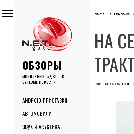
Skip
to
HOME
ТЕХНОЛОГ
content
НА C
ТРАК
ОБЗОРЫ
МОБИЛЬНЫХ ГАДЖЕТОВ.
СЕТЕВЫЕ НОВОСТИ
PUBLISHED ON
13.01.
Primary
ANDROID ПРИСТАВКИ
Menu
АВТОМОБИЛИ
ЗВУК И АКУСТИКА