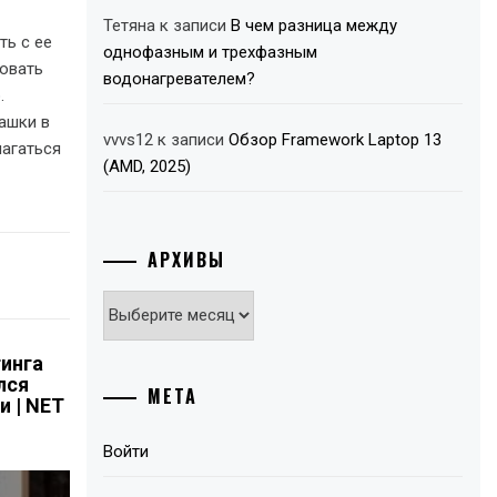
Тетяна
к записи
В чем разница между
ть с ее
однофазным и трехфазным
ровать
водонагревателем?
.
пашки в
vvvs12
к записи
Обзор Framework Laptop 13
лагаться
(AMD, 2025)
АРХИВЫ
Архивы
инга
лся
МЕТА
и | NET
Войти