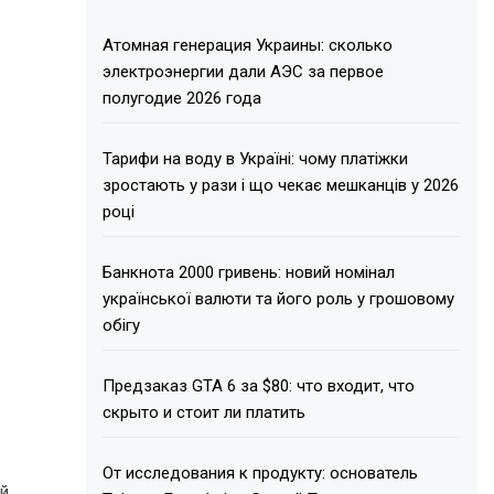
Атомная генерация Украины: сколько
электроэнергии дали АЭС за первое
полугодие 2026 года
Тарифи на воду в Україні: чому платіжки
зростають у рази і що чекає мешканців у 2026
році
Банкнота 2000 гривень: новий номінал
української валюти та його роль у грошовому
обігу
Предзаказ GTA 6 за $80: что входит, что
скрыто и стоит ли платить
От исследования к продукту: основатель
ый